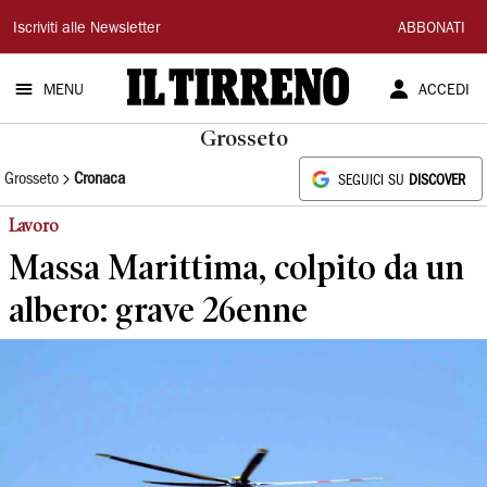
Il
Iscriviti alle Newsletter
ABBONATI
Tirreno
MENU
ACCEDI
Grosseto
Grosseto
Cronaca
SEGUICI SU
DISCOVER
Lavoro
Massa Marittima, colpito da un
albero: grave 26enne