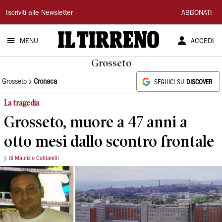
Il
Iscriviti alle Newsletter
ABBONATI
Tirreno
MENU
ACCEDI
Grosseto
Grosseto
Cronaca
SEGUICI SU
DISCOVER
La tragedia
Grosseto, muore a 47 anni a
otto mesi dallo scontro frontale
di Maurizio Caldarelli