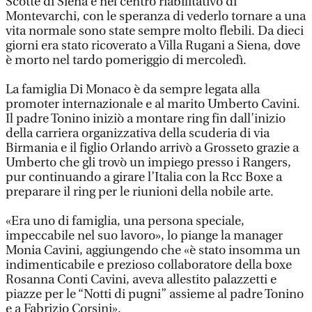
Scotte di Siena e nel centro riabilitativo di
Montevarchi, con le speranza di vederlo tornare a una
vita normale sono state sempre molto flebili. Da dieci
giorni era stato ricoverato a Villa Rugani a Siena, dove
è morto nel tardo pomeriggio di mercoledì.
La famiglia Di Monaco è da sempre legata alla
promoter internazionale e al marito Umberto Cavini.
Il padre Tonino iniziò a montare ring fin dall’inizio
della carriera organizzativa della scuderia di via
Birmania e il figlio Orlando arrivò a Grosseto grazie a
Umberto che gli trovò un impiego presso i Rangers,
pur continuando a girare l’Italia con la Rcc Boxe a
preparare il ring per le riunioni della nobile arte.
«Era uno di famiglia, una persona speciale,
impeccabile nel suo lavoro», lo piange la manager
Monia Cavini, aggiungendo che «è stato insomma un
indimenticabile e prezioso collaboratore della boxe
Rosanna Conti Cavini, aveva allestito palazzetti e
piazze per le “Notti di pugni” assieme al padre Tonino
e a Fabrizio Corsini».