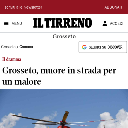
Il
Iscriviti alle Newsletter
ABBONATI
Tirreno
MENU
ACCEDI
Grosseto
Grosseto
Cronaca
SEGUICI SU
DISCOVER
Il dramma
Grosseto, muore in strada per
un malore