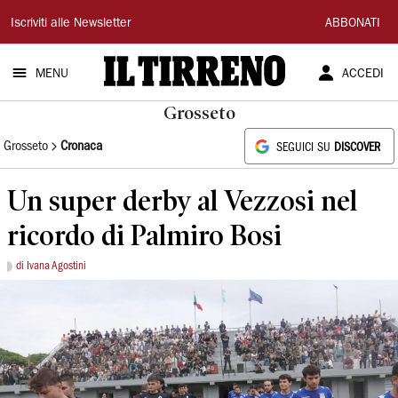
Il
Iscriviti alle Newsletter
ABBONATI
Tirreno
MENU
ACCEDI
Grosseto
Grosseto
Cronaca
SEGUICI SU
DISCOVER
Un super derby al Vezzosi nel
ricordo di Palmiro Bosi
di Ivana Agostini