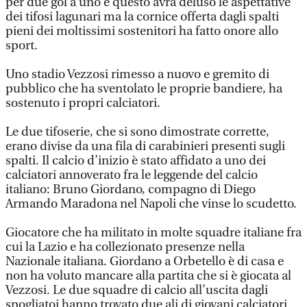
per due gol a uno e questo avrà deluso le aspettative
dei tifosi lagunari ma la cornice offerta dagli spalti
pieni dei moltissimi sostenitori ha fatto onore allo
sport.
Uno stadio Vezzosi rimesso a nuovo e gremito di
pubblico che ha sventolato le proprie bandiere, ha
sostenuto i propri calciatori.
Le due tifoserie, che si sono dimostrate corrette,
erano divise da una fila di carabinieri presenti sugli
spalti. Il calcio d’inizio è stato affidato a uno dei
calciatori annoverato fra le leggende del calcio
italiano: Bruno Giordano, compagno di Diego
Armando Maradona nel Napoli che vinse lo scudetto.
Giocatore che ha militato in molte squadre italiane fra
cui la Lazio e ha collezionato presenze nella
Nazionale italiana. Giordano a Orbetello è di casa e
non ha voluto mancare alla partita che si è giocata al
Vezzosi. Le due squadre di calcio all’uscita dagli
spogliatoi hanno trovato due ali di giovani calciatori