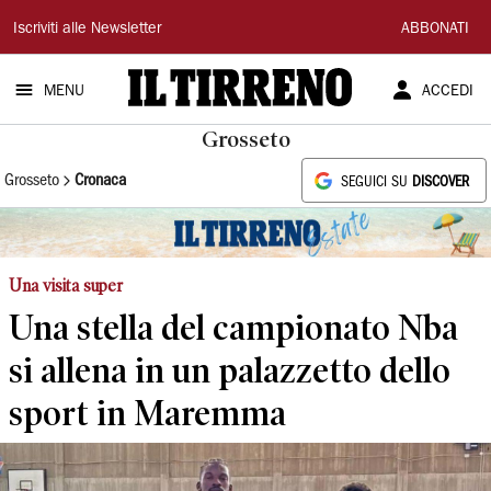
Il
Iscriviti alle Newsletter
ABBONATI
Tirreno
MENU
ACCEDI
Grosseto
Grosseto
Cronaca
SEGUICI SU
DISCOVER
Una visita super
Una stella del campionato Nba
si allena in un palazzetto dello
sport in Maremma