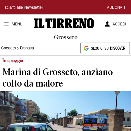
Il
Iscriviti alle Newsletter
ABBONATI
Tirreno
MENU
ACCEDI
Grosseto
Grosseto
Cronaca
SEGUICI SU
DISCOVER
In spiaggia
Marina di Grosseto, anziano
colto da malore