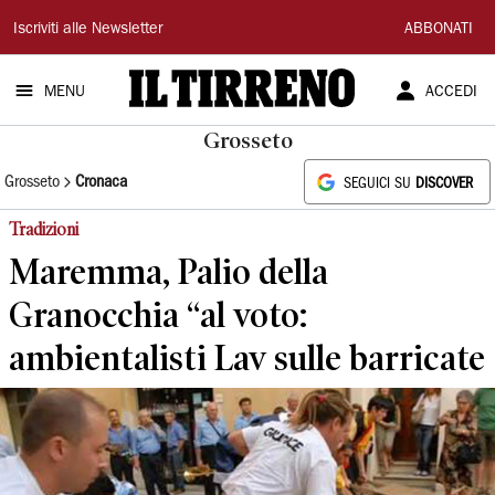
Il
Iscriviti alle Newsletter
ABBONATI
Tirreno
MENU
ACCEDI
Grosseto
Grosseto
Cronaca
SEGUICI SU
DISCOVER
Tradizioni
Maremma, Palio della
Granocchia “al voto:
ambientalisti Lav sulle barricate