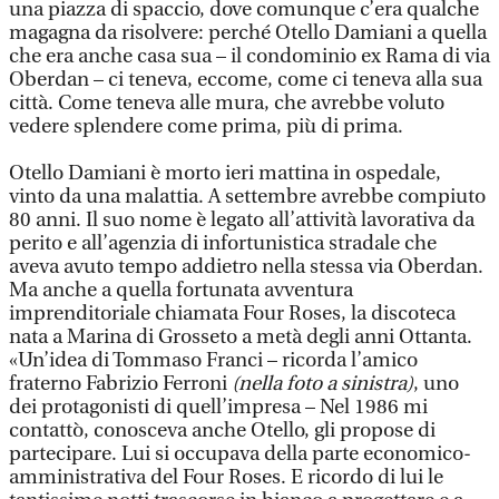
una piazza di spaccio, dove comunque c’era qualche
magagna da risolvere: perché Otello Damiani a quella
che era anche casa sua – il condominio ex Rama di via
Oberdan – ci teneva, eccome, come ci teneva alla sua
città. Come teneva alle mura, che avrebbe voluto
vedere splendere come prima, più di prima.
Otello Damiani è morto ieri mattina in ospedale,
vinto da una malattia. A settembre avrebbe compiuto
80 anni. Il suo nome è legato all’attività lavorativa da
perito e all’agenzia di infortunistica stradale che
aveva avuto tempo addietro nella stessa via Oberdan.
Ma anche a quella fortunata avventura
imprenditoriale chiamata Four Roses, la discoteca
nata a Marina di Grosseto a metà degli anni Ottanta.
«Un’idea di Tommaso Franci – ricorda l’amico
fraterno Fabrizio Ferroni
(nella foto a sinistra)
, uno
dei protagonisti di quell’impresa – Nel 1986 mi
contattò, conosceva anche Otello, gli propose di
partecipare. Lui si occupava della parte economico-
amministrativa del Four Roses. E ricordo di lui le