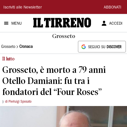
Il
Iscriviti alle Newsletter
ABBONATI
Tirreno
MENU
ACCEDI
Grosseto
Grosseto
Cronaca
SEGUICI SU
DISCOVER
Il lutto
Grosseto, è morto a 79 anni
Otello Damiani: fu tra i
fondatori del “Four Roses”
di Pierluigi Sposato