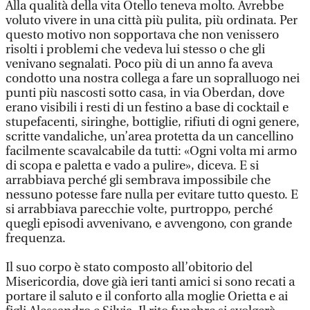
Alla qualità della vita Otello teneva molto. Avrebbe
voluto vivere in una città più pulita, più ordinata. Per
questo motivo non sopportava che non venissero
risolti i problemi che vedeva lui stesso o che gli
venivano segnalati. Poco più di un anno fa aveva
condotto una nostra collega a fare un sopralluogo nei
punti più nascosti sotto casa, in via Oberdan, dove
erano visibili i resti di un festino a base di cocktail e
stupefacenti, siringhe, bottiglie, rifiuti di ogni genere,
scritte vandaliche, un’area protetta da un cancellino
facilmente scavalcabile da tutti: «Ogni volta mi armo
di scopa e paletta e vado a pulire», diceva. E si
arrabbiava perché gli sembrava impossibile che
nessuno potesse fare nulla per evitare tutto questo. E
si arrabbiava parecchie volte, purtroppo, perché
quegli episodi avvenivano, e avvengono, con grande
frequenza.
Il suo corpo è stato composto all’obitorio del
Misericordia, dove già ieri tanti amici si sono recati a
portare il saluto e il conforto alla moglie Orietta e ai