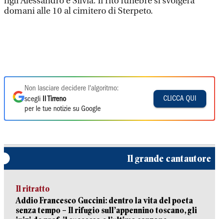
figli Alessandro e Silvia. Il rito funebre si svolgerà
domani alle 10 al cimitero di Sterpeto.
Non lasciare decidere l'algoritmo:
CLICCA QUI
scegli
Il Tirreno
per le tue notizie su Google
Il grande cantautore
Il ritratto
Addio Francesco Guccini: dentro la vita del poeta
senza tempo – Il rifugio sull’appennino toscano, gli