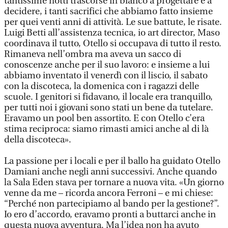
tantissime notti trascorse in bianco a progettare e a
decidere, i tanti sacrifici che abbiamo fatto insieme
per quei venti anni di attività. Le sue battute, le risate.
Luigi Betti all’assistenza tecnica, io art director, Maso
coordinava il tutto, Otello si occupava di tutto il resto.
Rimaneva nell’ombra ma aveva un sacco di
conoscenze anche per il suo lavoro: e insieme a lui
abbiamo inventato il venerdì con il liscio, il sabato
con la discoteca, la domenica con i ragazzi delle
scuole. I genitori si fidavano, il locale era tranquillo,
per tutti noi i giovani sono stati un bene da tutelare.
Eravamo un pool ben assortito. E con Otello c’era
stima reciproca: siamo rimasti amici anche al di là
della discoteca».
La passione per i locali e per il ballo ha guidato Otello
Damiani anche negli anni successivi. Anche quando
la Sala Eden stava per tornare a nuova vita. «Un giorno
venne da me – ricorda ancora Ferroni – e mi chiese:
“Perché non partecipiamo al bando per la gestione?”.
Io ero d’accordo, eravamo pronti a buttarci anche in
questa nuova avventura. Ma l’idea non ha avuto