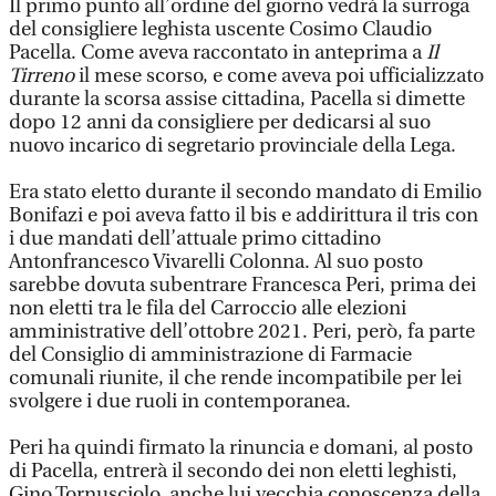
Il primo punto all’ordine del giorno vedrà la surroga
del consigliere leghista uscente Cosimo Claudio
Pacella. Come aveva raccontato in anteprima a
Il
Tirreno
il mese scorso, e come aveva poi ufficializzato
durante la scorsa assise cittadina, Pacella si dimette
dopo 12 anni da consigliere per dedicarsi al suo
nuovo incarico di segretario provinciale della Lega.
Era stato eletto durante il secondo mandato di Emilio
Bonifazi e poi aveva fatto il bis e addirittura il tris con
i due mandati dell’attuale primo cittadino
Antonfrancesco Vivarelli Colonna. Al suo posto
sarebbe dovuta subentrare Francesca Peri, prima dei
non eletti tra le fila del Carroccio alle elezioni
amministrative dell’ottobre 2021. Peri, però, fa parte
del Consiglio di amministrazione di Farmacie
comunali riunite, il che rende incompatibile per lei
svolgere i due ruoli in contemporanea.
Peri ha quindi firmato la rinuncia e domani, al posto
di Pacella, entrerà il secondo dei non eletti leghisti,
Gino Tornusciolo, anche lui vecchia conoscenza della