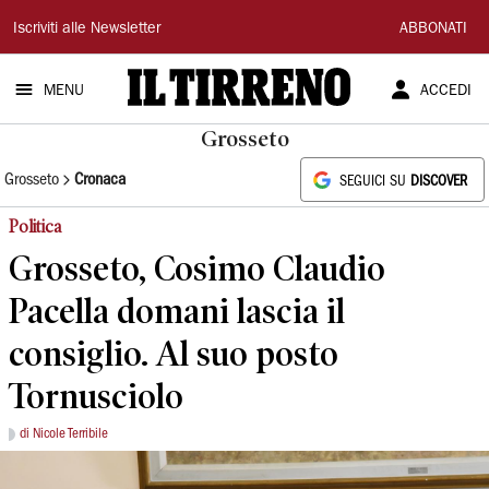
Il
Iscriviti alle Newsletter
ABBONATI
Tirreno
MENU
ACCEDI
Grosseto
Grosseto
Cronaca
SEGUICI SU
DISCOVER
Politica
Grosseto, Cosimo Claudio
Pacella domani lascia il
consiglio. Al suo posto
Tornusciolo
di Nicole Terribile