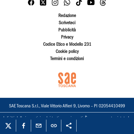
Redazione
Scriveteci
Pubblicità
Privacy
Codice Etico e Modello 231
Cookie policy
Termini e condizioni
SAE Toscana S.r.l., Viale Vittorio Alfieri 9, Livorno – PI 02054410499
I diritti delle immagini e dei testi sono riservati. È espressamente vietata la
loro riproduzione con qualsiasi mezzo e l'adattamento totale o parziale.