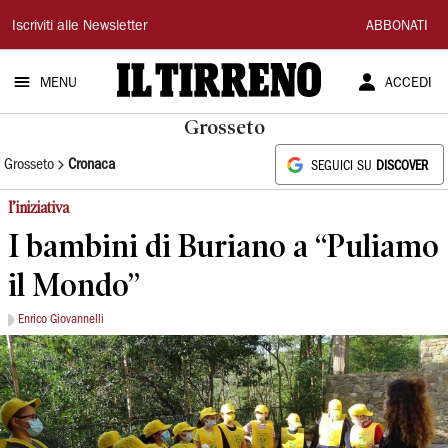
Il
Iscriviti alle Newsletter
ABBONATI
Tirreno
MENU
ACCEDI
Grosseto
Grosseto
Cronaca
SEGUICI SU
DISCOVER
l’iniziativa
I bambini di Buriano a “Puliamo
il Mondo”
Enrico Giovannelli