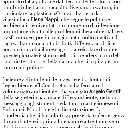
appunto dalla pulizia e dal decoro del territorio con i
bambini che hanno raccolto diversa spazzatura, in
particolare la plastica. «Ormai – ha detto la
vicesindaca
Elena Nappi
, che segue le politiche
ambientali – è diventato un momento di riflessione
importante rivolto alle problematiche ambientali, e si
trasforma sempre in una giornata molto positiva. I
ragazzi hanno raccolto i rifiuti, differenziandoli, e
ancora una volta il messaggio da veicolare durante
queste giornate è stato quello di prendersi cura del
proprio territorio e della natura che ci ospita per un
futuro più pulito».
Insieme agli studenti, le maestre e i volontari di
Legambiente: «Il Covid-19 non ha fermato il
volontariato ambientale – ha spiegato
Angelo Gentili
della segreteria nazionale di Legambiente, nel suo
messaggio agli studenti - e la tappa castiglionese di
Puliamo il Mondo ne è la dimostrazione. La
pandemia che ci ha colpiti rappresenta un’emergenza
da combattere in prima linea, ma è altrettanto vero
dobbiamo pensare con urgenza al cambiamento