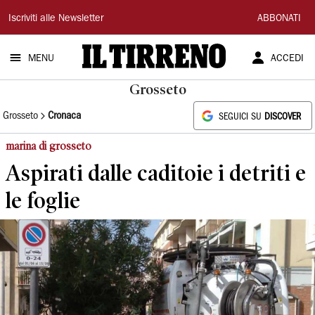
Il
Iscriviti alle Newsletter
ABBONATI
Tirreno
MENU
ACCEDI
Grosseto
Grosseto
Cronaca
SEGUICI SU
DISCOVER
marina di grosseto
Aspirati dalle caditoie i detriti e
le foglie