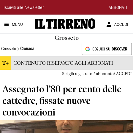
Il
Iscriviti alle Newsletter
ABBONATI
Tirreno
MENU
ACCEDI
Grosseto
Grosseto
Cronaca
SEGUICI SU
DISCOVER
T+
CONTENUTO RISERVATO AGLI ABBONATI
Sei già registrato / abbonato? ACCEDI
Assegnato l’80 per cento delle
cattedre, fissate nuove
convocazioni