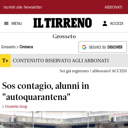
Il
Iscriviti alle Newsletter
ABBONATI
Tirreno
MENU
ACCEDI
Grosseto
Grosseto
Cronaca
SEGUICI SU
DISCOVER
T+
CONTENUTO RISERVATO AGLI ABBONATI
Sei già registrato / abbonato? ACCEDI
Sos contagio, alunni in
"autoquarantena"
Elisabetta Giorgi