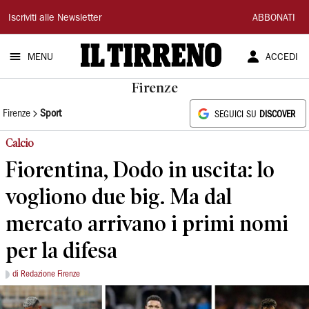
Il
Iscriviti alle Newsletter
ABBONATI
Tirreno
MENU
ACCEDI
Firenze
Firenze
Sport
SEGUICI SU
DISCOVER
Calcio
Fiorentina, Dodo in uscita: lo
vogliono due big. Ma dal
mercato arrivano i primi nomi
per la difesa
di Redazione Firenze