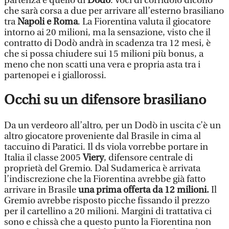
partenza è quello di
Dodò
. Voci di corridoio dicono
che sarà corsa a due per arrivare all’esterno brasiliano
tra
Napoli e Roma
. La Fiorentina valuta il giocatore
intorno ai 20 milioni, ma la sensazione, visto che il
contratto di Dodò andrà in scadenza tra 12 mesi, è
che si possa chiudere sui 15 milioni più bonus, a
meno che non scatti una vera e propria asta tra i
partenopei e i giallorossi.
Occhi su un difensore brasiliano
Da un verdeoro all’altro, per un Dodò in uscita c’è un
altro giocatore proveniente dal Brasile in cima al
taccuino di Paratici. Il ds viola vorrebbe portare in
Italia il classe 2005
Viery
, difensore centrale di
proprietà del Gremio. Dal Sudamerica è arrivata
l’indiscrezione che la Fiorentina avrebbe già fatto
arrivare in Brasile
una prima offerta da 12 milioni.
Il
Gremio avrebbe risposto picche fissando il prezzo
per il cartellino a 20 milioni. Margini di trattativa ci
sono e chissà che a questo punto la Fiorentina non