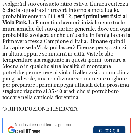
svolgerà il suo consueto ritiro estivo. L’unica certezza
è che la squadra si ritroverà intorno a metà luglio,
probabilmente tra
l’11 e il 12, per i primi test fisici al
Viola Park.
La Fiorentina lavorerà inizialmente tra le
mura amiche del suo quartier generale, dove con ogni
probabilità svolgerà anche un’uscita in famiglia con la
Primavera fresca Campione d’Italia. Rimane quindi
da capire se la Viola poi lascerà Firenze per spostarsi
in altura oppure se rimarrà in città. Viste le alte
temperature già raggiunte in questi giorni, tornare a
Moena o in qualche altra località di montagna
potrebbe permettere ai viola di allenarsi con un clima
più gradevole, una condizione sicuramente migliore
per preparare i primi impegni ufficiali della prossima
stagione rispetto ai 35-40 gradi che si potrebbero
toccare nella canicola fiorentina.
© RIPRODUZIONE RISERVATA
Non lasciare decidere l'algoritmo:
CLICCA QUI
scegli
Il Tirreno