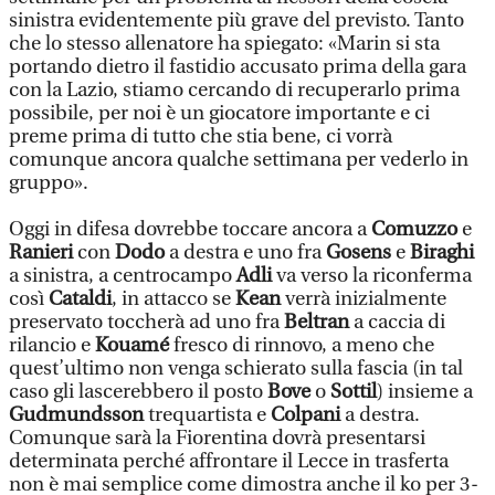
sinistra evidentemente più grave del previsto. Tanto
che lo stesso allenatore ha spiegato: «Marin si sta
portando dietro il fastidio accusato prima della gara
con la Lazio, stiamo cercando di recuperarlo prima
possibile, per noi è un giocatore importante e ci
preme prima di tutto che stia bene, ci vorrà
comunque ancora qualche settimana per vederlo in
gruppo».
Oggi in difesa dovrebbe toccare ancora a
Comuzzo
e
Ranieri
con
Dodo
a destra e uno fra
Gosens
e
Biraghi
a sinistra, a centrocampo
Adli
va verso la riconferma
così
Cataldi
, in attacco se
Kean
verrà inizialmente
preservato toccherà ad uno fra
Beltran
a caccia di
rilancio e
Kouamé
fresco di rinnovo, a meno che
quest’ultimo non venga schierato sulla fascia (in tal
caso gli lascerebbero il posto
Bove
o
Sottil
) insieme a
Gudmundsson
trequartista e
Colpani
a destra.
Comunque sarà la Fiorentina dovrà presentarsi
determinata perché affrontare il Lecce in trasferta
non è mai semplice come dimostra anche il ko per 3-