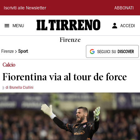
Il
Iscriviti alle Newsletter
ABBONATI
Tirreno
MENU
ACCEDI
Firenze
Firenze
Sport
SEGUICI SU
DISCOVER
Calcio
Fiorentina via al tour de force
di Brunella Ciullini