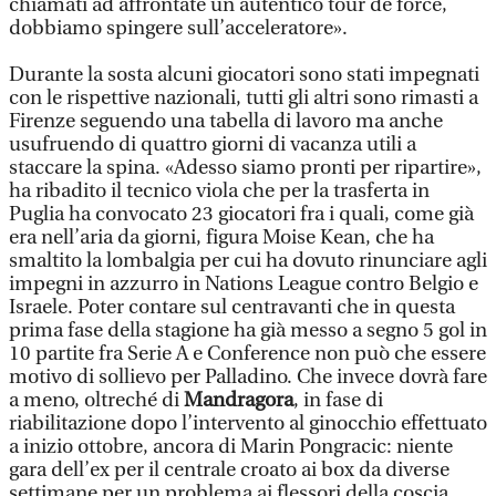
chiamati ad affrontate un autentico tour de force,
dobbiamo spingere sull’acceleratore».
Durante la sosta alcuni giocatori sono stati impegnati
con le rispettive nazionali, tutti gli altri sono rimasti a
Firenze seguendo una tabella di lavoro ma anche
usufruendo di quattro giorni di vacanza utili a
staccare la spina. «Adesso siamo pronti per ripartire»,
ha ribadito il tecnico viola che per la trasferta in
Puglia ha convocato 23 giocatori fra i quali, come già
era nell’aria da giorni, figura Moise Kean, che ha
smaltito la lombalgia per cui ha dovuto rinunciare agli
impegni in azzurro in Nations League contro Belgio e
Israele. Poter contare sul centravanti che in questa
prima fase della stagione ha già messo a segno 5 gol in
10 partite fra Serie A e Conference non può che essere
motivo di sollievo per Palladino. Che invece dovrà fare
a meno, oltreché di
Mandragora
, in fase di
riabilitazione dopo l’intervento al ginocchio effettuato
a inizio ottobre, ancora di Marin Pongracic: niente
gara dell’ex per il centrale croato ai box da diverse
settimane per un problema ai flessori della coscia