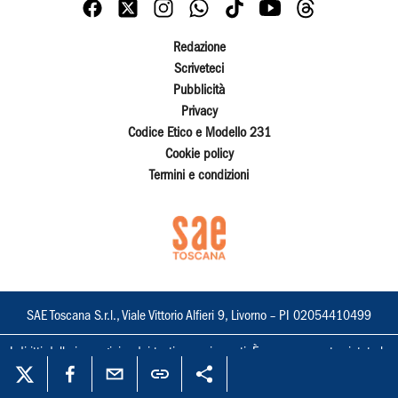
Redazione
Scriveteci
Pubblicità
Privacy
Codice Etico e Modello 231
Cookie policy
Termini e condizioni
SAE Toscana S.r.l., Viale Vittorio Alfieri 9, Livorno – PI 02054410499
I diritti delle immagini e dei testi sono riservati. È espressamente vietata la
loro riproduzione con qualsiasi mezzo e l'adattamento totale o parziale.