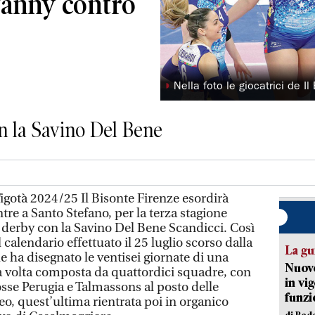
 Wanny contro
◗
Nella foto le giocatrici de I
con la Savino Del Bene
igotà 2024/25 Il Bisonte Firenze esordirà
tre a Santo Stefano, per la terza stagione
l derby con la Savino Del Bene Scandicci. Così
l calendario effettuato il 25 luglio scorso dalla
La gu
 ha disegnato le ventisei giornate di una
Nuovo
a volta composta da quattordici squadre, con
in vi
sse Perugia e Talmassons al posto delle
funzi
o, quest’ultima rientrata poi in organico
di Red