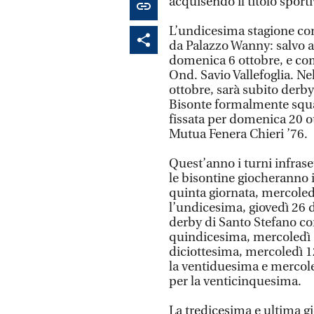
acquisendo il titolo sport
L’undicesima stagione con
da Palazzo Wanny: salvo an
domenica 6 ottobre, e com
Ond. Savio Vallefoglia. 
ottobre, sarà subito derby
Bisonte formalmente squad
fissata per domenica 20 ot
Mutua Fenera Chieri ’76.
Quest’anno i turni infras
le bisontine giocheranno i
quinta giornata, mercoled
l’undicesima, giovedì 26 
derby di Santo Stefano co
quindicesima, mercoledì 
diciottesima, mercoledì 1
la ventiduesima e mercole
per la venticinquesima.
La tredicesima e ultima g