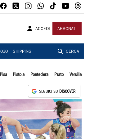
ACCEDI
ABBONATI
2030
SHIPPING
CERCA
Pisa
Pistoia
Pontedera
Prato
Versilia
SEGUICI SU
DISCOVER