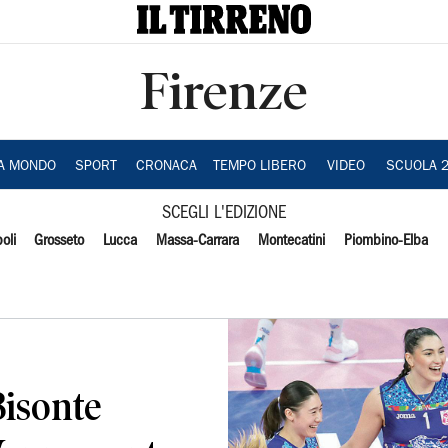
Firenze
IA MONDO
SPORT
CRONACA
TEMPO LIBERO
VIDEO
SCUOLA 
SCEGLI L'EDIZIONE
oli
Grosseto
Lucca
Massa-Carrara
Montecatini
Piombino-Elba
Bisonte