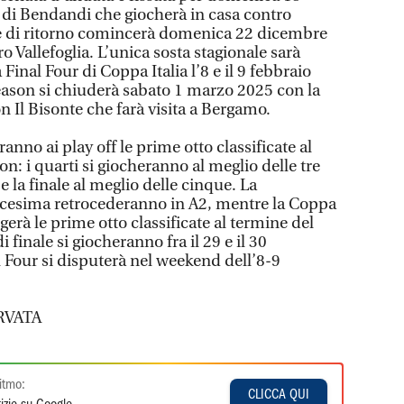
 di Bendandi che giocherà in casa contro
e di ritorno comincerà domenica 22 dicembre
o Vallefoglia. L’unica sosta stagionale sarà
 Final Four di Coppa Italia l’8 e il 9 febbraio
eason si chiuderà sabato 1 marzo 2025 con la
n Il Bisonte che farà visita a Bergamo.
no ai play off le prime otto classificate al
on: i quarti si giocheranno al meglio delle tre
e la finale al meglio delle cinque. La
dicesima retrocederanno in A2, mentre la Coppa
gerà le prime otto classificate al termine del
i finale si giocheranno fra il 29 e il 30
 Four si disputerà nel weekend dell’8-9
RVATA
itmo:
CLICCA QUI