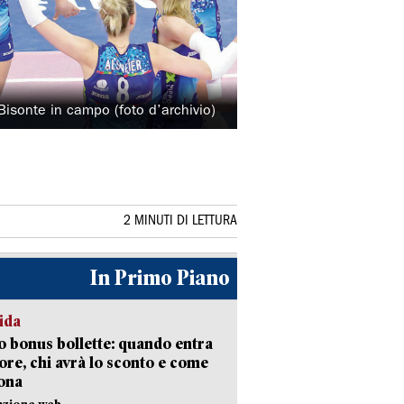
l Bisonte in campo (foto d’archivio)
2 MINUTI DI LETTURA
In Primo Piano
ida
 bonus bollette: quando entra
gore, chi avrà lo sconto e come
ona
azione web