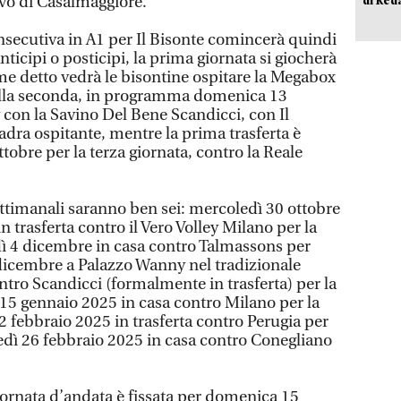
ivo di Casalmaggiore.
secutiva in A1 per Il Bisonte comincerà quindi
ticipi o posticipi, la prima giornata si giocherà
e detto vedrà le bisontine ospitare la Megabox
Nella seconda, in programma domenica 13
 con la Savino Del Bene Scandicci, con Il
ra ospitante, mentre la prima trasferta è
tobre per la terza giornata, contro la Reale
ettimanali saranno ben sei: mercoledì 30 ottobre
n trasferta contro il Vero Volley Milano per la
ì 4 dicembre in casa contro Talmassons per
dicembre a Palazzo Wanny nel tradizionale
ntro Scandicci (formalmente in trasferta) per la
15 gennaio 2025 in casa contro Milano per la
2 febbraio 2025 in trasferta contro Perugia per
dì 26 febbraio 2025 in casa contro Conegliano
iornata d’andata è fissata per domenica 15