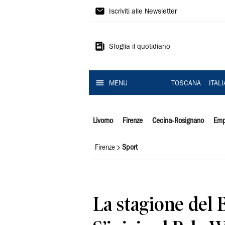
Il
Iscriviti alle Newsletter
Tirreno
Sfoglia il quotidiano
MENU
TOSCANA
ITAL
Livorno
Firenze
Cecina-Rosignano
Emp
Firenze
Sport
La stagione del 