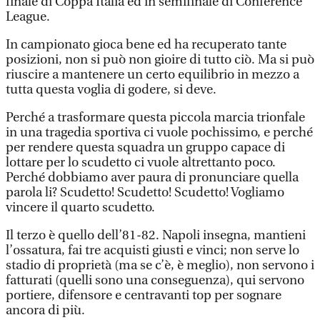
finale di Coppa Italia ed in semifinale di Conference
League.
In campionato gioca bene ed ha recuperato tante
posizioni, non si può non gioire di tutto ciò. Ma si può
riuscire a mantenere un certo equilibrio in mezzo a
tutta questa voglia di godere, si deve.
Perché a trasformare questa piccola marcia trionfale
in una tragedia sportiva ci vuole pochissimo, e perché
per rendere questa squadra un gruppo capace di
lottare per lo scudetto ci vuole altrettanto poco.
Perché dobbiamo aver paura di pronunciare quella
parola li? Scudetto! Scudetto! Scudetto! Vogliamo
vincere il quarto scudetto.
Il terzo è quello dell’81-82. Napoli insegna, mantieni
l’ossatura, fai tre acquisti giusti e vinci; non serve lo
stadio di proprietà (ma se c’è, è meglio), non servono i
fatturati (quelli sono una conseguenza), qui servono
portiere, difensore e centravanti top per sognare
ancora di più.