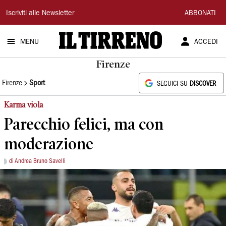
Il
Iscriviti alle Newsletter
ABBONATI
Tirreno
MENU
ACCEDI
Firenze
Firenze
Sport
SEGUICI SU
DISCOVER
Karma viola
Parecchio felici, ma con
moderazione
di Andrea Bruno Savelli