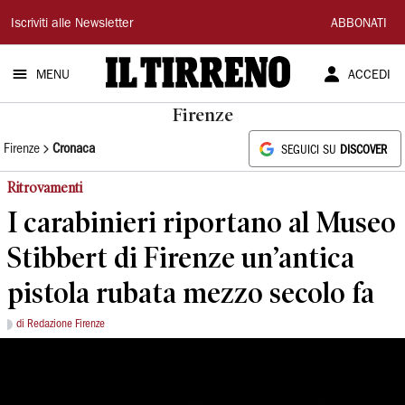
Il
Iscriviti alle Newsletter
ABBONATI
Tirreno
MENU
ACCEDI
Firenze
Firenze
Cronaca
SEGUICI SU
DISCOVER
Ritrovamenti
I carabinieri riportano al Museo
Stibbert di Firenze un’antica
pistola rubata mezzo secolo fa
di Redazione Firenze