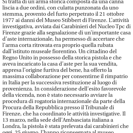
Si tratta di un’arma storica composta da una canna
liscia a due ordini, con culatta punzonata da uno
stemma, provento del furto perpetrato il 21 ottobre
1977 ai danni del Museo Stibbert di Firenze. L’attività
investigativa, avviata dai Carabinieri del Nucleo Tpc di
Firenze grazie alla segnalazione di un’importante casa
d’aste internazionale, ha permesso di accertare che
l’arma corta ritrovata era proprio quella rubata
dall’istituto museale fiorentino. Un cittadino del
Regno Unito in possesso della storica pistola e che
aveva incaricato la casa d’aste per la sua vendita,
appresa l’origine furtiva del bene, ha offerto la
massima collaborazione per consentirne il rimpatrio
in Italia per la successiva restituzione al luogo di
provenienza. In considerazione dell’esito favorevole
della vicenda, non è stato necessario avviare la
procedura di rogatoria internazionale da parte della
Procura della Repubblica presso il Tribunale di
Firenze, che ha coordinato le attività investigative. Il
13 marzo, nella sede dell’Ambasciata italiana a
Londra, la pistola è stata prelevata dai carabinieri che
oggi, 25 giugno, l’hanno riconsegnata al museo.