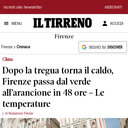
Il
Iscriviti alle Newsletter
ABBONATI
Tirreno
MENU
ACCEDI
Firenze
Firenze
Cronaca
SEGUICI SU
DISCOVER
Clima
Dopo la tregua torna il caldo,
Firenze passa dal verde
all’arancione in 48 ore – Le
temperature
di Redazione Firenze