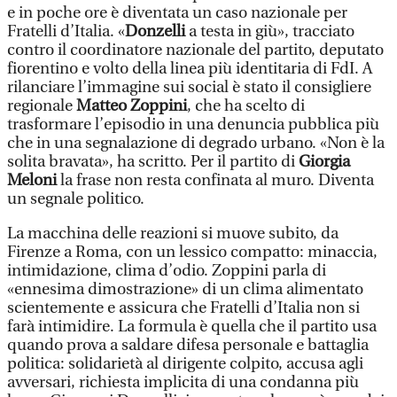
e in poche ore è diventata un caso nazionale per
Fratelli d’Italia. «
Donzelli
a testa in giù», tracciato
contro il coordinatore nazionale del partito, deputato
fiorentino e volto della linea più identitaria di FdI. A
rilanciare l’immagine sui social è stato il consigliere
regionale
Matteo Zoppini
, che ha scelto di
trasformare l’episodio in una denuncia pubblica più
che in una segnalazione di degrado urbano. «Non è la
solita bravata», ha scritto. Per il partito di
Giorgia
Meloni
la frase non resta confinata al muro. Diventa
un segnale politico.
La macchina delle reazioni si muove subito, da
Firenze a Roma, con un lessico compatto: minaccia,
intimidazione, clima d’odio. Zoppini parla di
«ennesima dimostrazione» di un clima alimentato
scientemente e assicura che Fratelli d’Italia non si
farà intimidire. La formula è quella che il partito usa
quando prova a saldare difesa personale e battaglia
politica: solidarietà al dirigente colpito, accusa agli
avversari, richiesta implicita di una condanna più