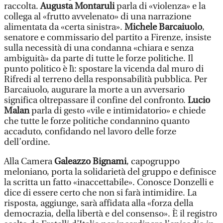
raccolta.
Augusta Montaruli
parla di «violenza» e la
collega al «frutto avvelenato» di una narrazione
alimentata da «certa sinistra».
Michele Barcaiuolo
,
senatore e commissario del partito a Firenze, insiste
sulla necessità di una condanna «chiara e senza
ambiguità» da parte di tutte le forze politiche. Il
punto politico è lì: spostare la vicenda dal muro di
Rifredi al terreno della responsabilità pubblica. Per
Barcaiuolo, augurare la morte a un avversario
significa oltrepassare il confine del confronto.
Lucio
Malan
parla di gesto «vile e intimidatorio» e chiede
che tutte le forze politiche condannino quanto
accaduto, confidando nel lavoro delle forze
dell’ordine.
Alla Camera
Galeazzo Bignami
, capogruppo
meloniano, porta la solidarietà del gruppo e definisce
la scritta un fatto «inaccettabile». Conosce Donzelli e
dice di essere certo che non si farà intimidire. La
risposta, aggiunge, sarà affidata alla «forza della
democrazia, della libertà e del consenso». È il registro