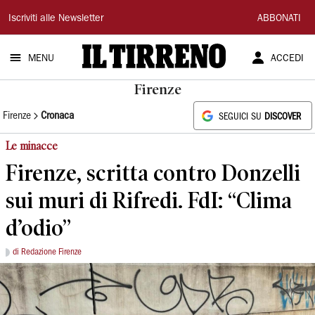
Il
Iscriviti alle Newsletter
ABBONATI
Tirreno
MENU
ACCEDI
Firenze
Firenze
Cronaca
SEGUICI SU
DISCOVER
Le minacce
Firenze, scritta contro Donzelli
sui muri di Rifredi. FdI: “Clima
d’odio”
di Redazione Firenze