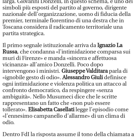
larga. Giovanni Donzelli, in questo schema, è uno dei
simboli più esposti del partito al governo, dirigente
nazionale dell’organizzazione, uomo di fiducia della
premier, terminale fiorentino di una destra che in
Toscana considera il radicamento territoriale una
partita strategica.
Il primo segnale istituzionale arriva da
Ignazio La
Russa
, che condanna «l’intimidazione comparsa sui
muri di Firenze» e manda «sincera e affettuosa
vicinanza» all’amico Donzelli. Poco dopo
intervengono i ministri.
Giuseppe Valditara
parla di
«ignobile gesto di odio».
Alessandro Giuli
definisce
ogni intimidazione e violenza politica un attacco al
confronto democratico, da respingere «senza
ambiguità». Nello Musumeci dice che le scritte
rappresentano un fatto che «non può essere
tollerato».
Elisabetta Casellati
legge l’episodio come
«l’ennesimo campanello d’allarme» di un clima di
odio.
Dentro FdI la risposta assume il tono della chiamata a