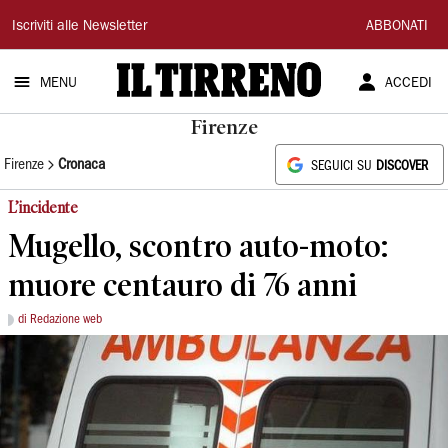
Il
Iscriviti alle Newsletter
ABBONATI
Tirreno
MENU
ACCEDI
Firenze
Firenze
Cronaca
SEGUICI SU
DISCOVER
L’incidente
Mugello, scontro auto-moto:
muore centauro di 76 anni
di Redazione web