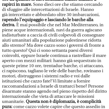
rapirci in mare.
Sono dieci ore che stiamo cercando
di sfuggire alle intercettazioni di Israele. Hanno
già intercettato e abbordato oltre 30 imbarcazioni,
rapendo l'equipaggio e lasciando le barche alla
deriva.
È mai possibile che nel Mar Mediterraneo, in
piene acque internazionali, navi da guerra agiscano
indisturbate a caccia di civili colpevoli di consegnare
aiuti umanitari alla popolazione palestinese ridotta
allo stremo? Ma dove cazzo sono i governi di fronte a
tutto questo? Qui ci sono settanta paesi diversi
coinvolti, eppure Israele continua a rastrellare il mare
aperto con mezzi militari: hanno già sequestrato in
queste prime 10 ore, trentadue barche, ci attaccano,
ci rapiscono, tagliano le vele delle barche, rovinano i
motori, distruggono i sistemi radio e voi dalle
istituzioni che cazzo fate? Vi limitate a fornire
raccomandazioni a Israele di trattarci bene? Persone
disarmate stanno agendo nel pieno rispetto del diritto
internazionale che vieta di attaccare le missioni
umanitarie.
Questa non è diplomazia, è complicità
pura:
come cazzo volete capire che questo assedio in