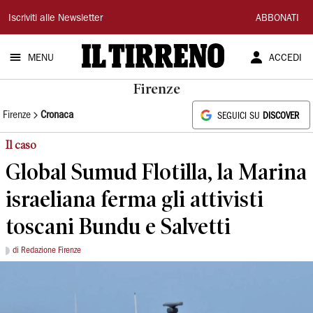
Il
Iscriviti alle Newsletter
ABBONATI
Tirreno
MENU
ACCEDI
Firenze
Firenze
Cronaca
SEGUICI SU
DISCOVER
Il caso
Global Sumud Flotilla, la Marina
israeliana ferma gli attivisti
toscani Bundu e Salvetti
di Redazione Firenze