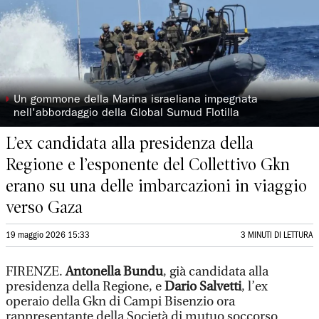
◗
Un gommone della Marina israeliana impegnata
nell'abbordaggio della Global Sumud Flotilla
L’ex candidata alla presidenza della
Regione e l’esponente del Collettivo Gkn
erano su una delle imbarcazioni in viaggio
verso Gaza
19 maggio 2026 15:33
3 MINUTI DI LETTURA
FIRENZE.
Antonella Bundu
, già candidata alla
presidenza della Regione, e
Dario Salvetti
, l’ex
operaio della Gkn di Campi Bisenzio ora
rappresentante della Società di mutuo soccorso