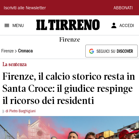
Il
Iscriviti alle Newsletter
ABBONATI
Tirreno
MENU
ACCEDI
Firenze
Firenze
Cronaca
SEGUICI SU
DISCOVER
La sentenza
Firenze, il calcio storico resta in
Santa Croce: il giudice respinge
il ricorso dei residenti
di Pietro Barghigiani