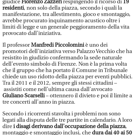
giudice
Fiorenzo Zazzeri
respingendo il ricorso di
19
residenti
, non solo della piazza, secondo i quali la
manifestazione, tra allestimento, gioco e smontaggio,
avrebbe procurato inquinamento acustico oltre i
limiti di legge e un generale peggioramento della vita
provocato dall’iniziativa.
Il professor
Manfredi Piccolomini
è uno dei
promotori dell’iniziativa verso Palazzo Vecchio che ha
resistito in giudizio confermando la sede naturale
dell’evento simbolo di Firenze. Non è la prima volta
che il gruppo che ha portato il Comune in Tribunale
chiede un uso ridotto della piazza per eventi pubblici.
Tra il 2011 e il 2012, sempre gli stessi cittadini –
assistiti come nell’ultima causa dall’avvocato
Giuliano Scarselli
– ottennero il divieto e poi il limite a
tre concerti all’anno in piazza.
Secondo i ricorrenti stavolta i problemi non sono
legati alla disputa delle tre partite in calendario. A loro
dire
i disagi derivano dall’occupazione della piazza
,
montaggio e smontaggio inclusi, che
dura dai 40 ai 50