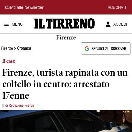
Il
Iscriviti alle Newsletter
ABBONATI
Tirreno
MENU
ACCEDI
Firenze
Firenze
Cronaca
SEGUICI SU
DISCOVER
Il caso
Firenze, turista rapinata con un
coltello in centro: arrestato
17enne
di Redazione Firenze