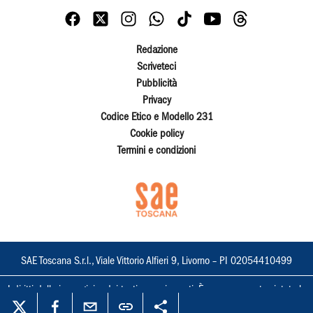
Redazione
Scriveteci
Pubblicità
Privacy
Codice Etico e Modello 231
Cookie policy
Termini e condizioni
SAE Toscana S.r.l., Viale Vittorio Alfieri 9, Livorno – PI 02054410499
I diritti delle immagini e dei testi sono riservati. È espressamente vietata la
loro riproduzione con qualsiasi mezzo e l'adattamento totale o parziale.