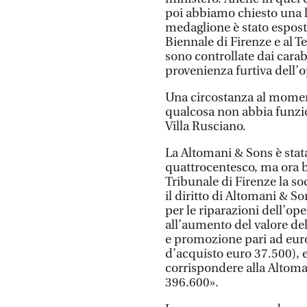
poi abbiamo chiesto una li
medaglione è stato esposto
Biennale di Firenze e al T
sono controllate dai cara
provenienza furtiva dell’o
Una circostanza al momen
qualcosa non abbia funzio
Villa Rusciano.
La Altomani & Sons è stata
quattrocentesco, ma ora ba
Tribunale di Firenze la so
il diritto di Altomani & So
per le riparazioni dell’ope
all’aumento del valore del
e promozione pari ad euro
d’acquisto euro 37.500),
corrispondere alla Altom
396.600».