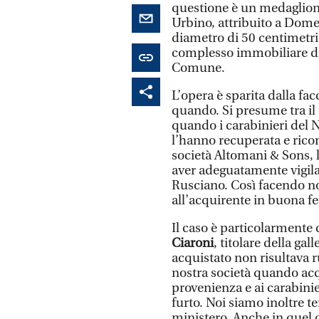
questione è un medaglion
Urbino, attribuito a Dome
diametro di 50 centimetri,
complesso immobiliare di v
Comune.
L’opera è sparita dalla fac
quando. Si presume tra il 
quando i carabinieri del N
l’hanno recuperata e rico
società Altomani & Sons, 
aver adeguatamente vigila
Rusciano. Così facendo no
all’acquirente in buona f
Il caso è particolarment
Ciaroni
, titolare della g
acquistato non risultava r
nostra società quando acqu
provenienza e ai carabini
furto. Noi siamo inoltre t
ministero. Anche in quel c