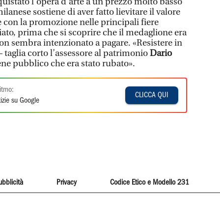
istato l’opera d’arte a un prezzo molto basso
ilanese sostiene di aver fatto lievitare il valore
 con la promozione nelle principali fiere
iato, prima che si scoprire che il medaglione era
on sembra intenzionato a pagare. «Resistere in
– taglia corto l’assessore al patrimonio
Dario
e pubblico che era stato rubato».
itmo:
CLICCA QUI
izie su Google
ubblicità
Privacy
Codice Etico e Modello 231