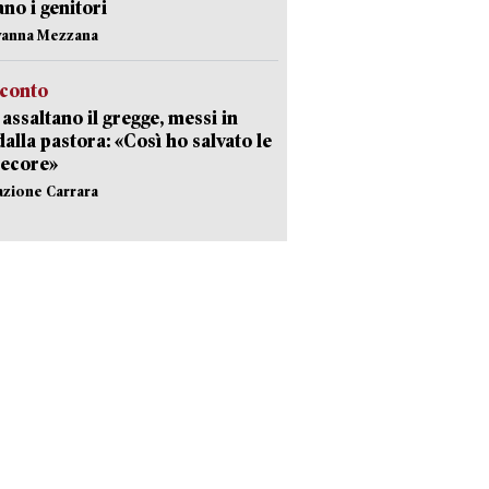
ano i genitori
vanna Mezzana
cconto
i assaltano il gregge, messi in
dalla pastora: «Così ho salvato le
pecore»
azione Carrara