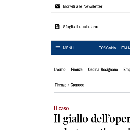
Il
Iscriviti alle Newsletter
Tirreno
Sfoglia il quotidiano
MENU
TOSCANA
ITAL
Livorno
Firenze
Cecina-Rosignano
Emp
Firenze
Cronaca
Il caso
Il giallo dell’ope