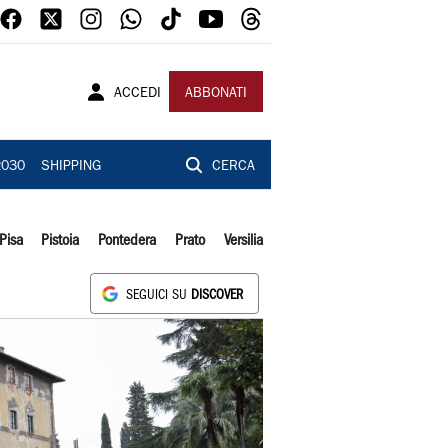
ACCEDI
ABBONATI
2030
SHIPPING
CERCA
Pisa
Pistoia
Pontedera
Prato
Versilia
SEGUICI SU
DISCOVER