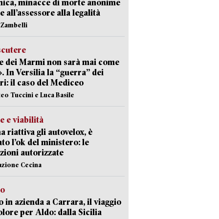
nica, minacce di morte anonime
e all’assessore alla legalità
n Zambelli
scutere
e dei Marmi non sarà mai come
». In Versilia la “guerra” dei
i: il caso del Mediceo
teo Tuccini e Luca Basile
e e viabilità
a riattiva gli autovelox, è
ato l’ok del ministero: le
zioni autorizzate
azione Cecina
to
 in azienda a Carrara, il viaggio
olore per Aldo: dalla Sicilia