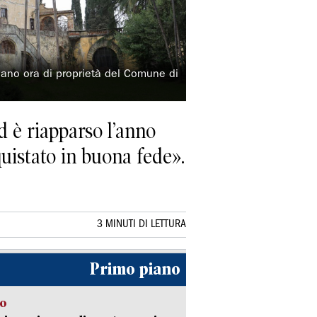
ciano ora di proprietà del Comune di
d è riapparso l’anno
quistato in buona fede».
3 MINUTI DI LETTURA
Primo piano
so