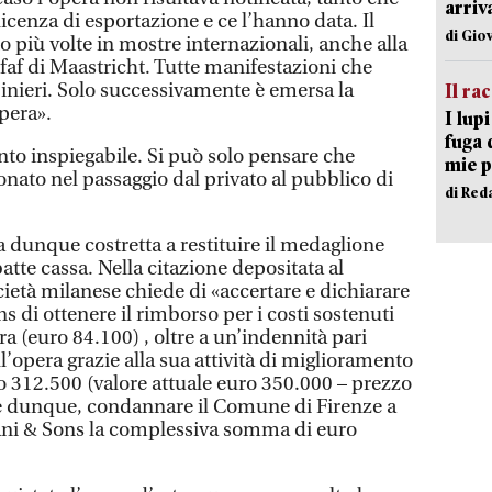
arriv
cenza di esportazione e ce l’hanno data. Il
di Gio
 più volte in mostre internazionali, anche alla
efaf di Maastricht. Tutte manifestazioni che
binieri. Solo successivamente è emersa la
Il ra
pera».
I lup
fuga 
to inspiegabile. Si può solo pensare che
mie 
nato nel passaggio dal privato al pubblico di
di Red
 dunque costretta a restituire il medaglione
tte cassa. Nella citazione depositata al
cietà milanese chiede di «accertare e dichiarare
ns di ottenere il rimborso per i costi sostenuti
ra (euro 84.100) , oltre a un’indennità pari
l’opera grazie alla sua attività di miglioramento
 312.500 (valore attuale euro 350.000 – prezzo
 e dunque, condannare il Comune di Firenze a
ani & Sons la complessiva somma di euro