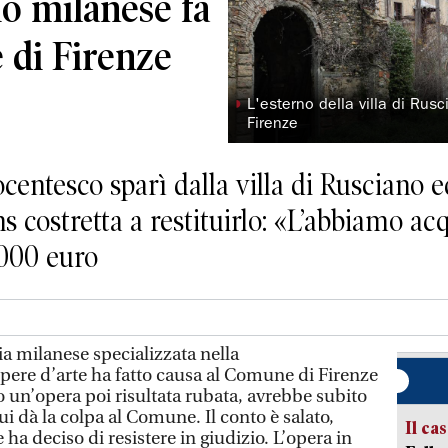
io milanese fa
 di Firenze
◗
L'esterno della villa di Rus
Firenze
entesco sparì dalla villa di Rusciano e
 costretta a restituirlo: «L’abbiamo ac
.000 euro
a milanese specializzata nella
ere d’arte ha fatto causa al Comune di Firenze
 un’opera poi risultata rubata, avrebbe subito
 dà la colpa al Comune. Il conto è salato,
Il ca
ha deciso di resistere in giudizio. L’opera in