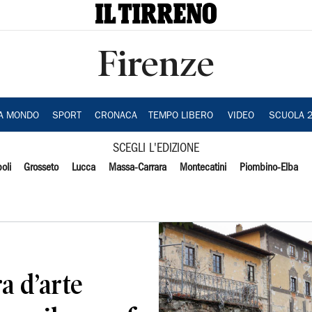
Firenze
IA MONDO
SPORT
CRONACA
TEMPO LIBERO
VIDEO
SCUOLA 
SCEGLI L'EDIZIONE
oli
Grosseto
Lucca
Massa-Carrara
Montecatini
Piombino-Elba
ra d’arte