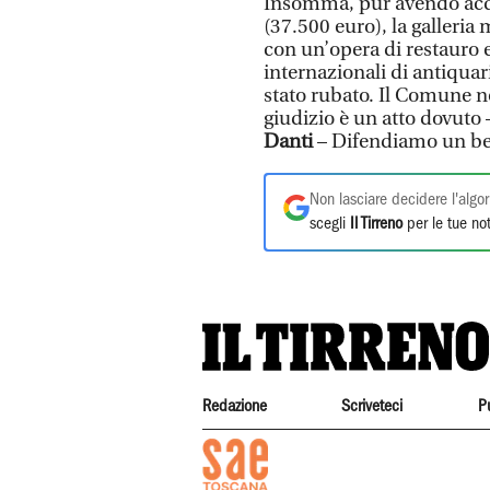
Insomma, pur avendo acqu
(37.500 euro), la galleria m
con un’opera di restauro e
internazionali di antiquar
stato rubato. Il Comune n
giudizio è un atto dovuto 
Danti
– Difendiamo un ben
Non lasciare decidere l'algor
scegli
Il Tirreno
per le tue not
Redazione
Scriveteci
P