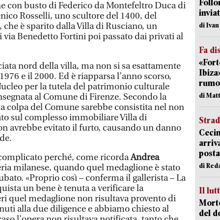
Follo
e con busto di Federico da Montefeltro Duca di
inviat
nico Rosselli, uno scultore del 1400, del
 che è sparito dalla Villa di Rusciano, un
di Iva
ia Benedetto Fortini poi passato dai privati al
Fa di
«Fort
ciata nord della villa, ma non si sa esattamente
Ibiza
1976 e il 2000. Ed è riapparsa l’anno scorso,
rumor
ucleo per la tutela del patrimonio culturale
di Mat
nsegnata al Comune di Firenze. Secondo la
la colpa del Comune sarebbe consistita nel non
to sul complesso immobiliare Villa di
Strad
n avrebbe evitato il furto, causando un danno
Cecin
ede.
arriv
posta
e complicato perché, come ricorda
Andrea
di Red
alleria milanese, quando quel medaglione è stato
ubato. «Proprio così – conferma il gallerista – La
ista un bene è tenuta a verificare la
Il lut
eri quel medaglione non risultava provento di
Morto
enuti alla due diligence e abbiamo chiesto al
del d
aso l’opera non risultava notificata, tanto che