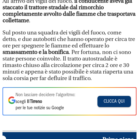
All’arrivo dei vigili del fuoco,
il conducente aveva già
staccato il trattore stradale dal rimorchio
completamente avvolto dalle fiamme che trasportava
collettame
.
Sul posto una squadra dei vigili del fuoco, come
detto, e due autobotti che hanno operato per circa tre
ore per spegnere le fiamme ed effettuare lo
smassamento e la bonifica
. Per fortuna, non ci sono
state persone coinvolte. Il tratto autostradale è
rimasto chiuso alla circolazione per circa 2 ore e 30
minuti e appena è stato possibile è stata riaperta una
sola corsia per far defluire il traffico.
Non lasciare decidere l'algoritmo:
CLICCA QUI
scegli
Il Tirreno
per le tue notizie su Google