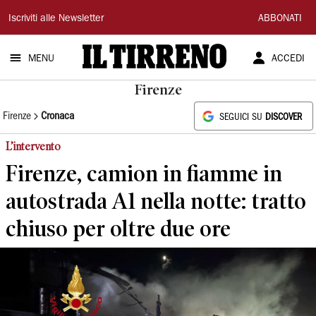
Il
Iscriviti alle Newsletter
ABBONATI
Tirreno
MENU
ACCEDI
Firenze
Firenze
Cronaca
SEGUICI SU
DISCOVER
L’intervento
Firenze, camion in fiamme in
autostrada A1 nella notte: tratto
chiuso per oltre due ore