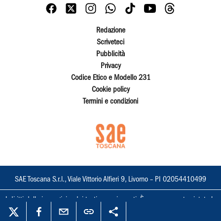
Redazione
Scriveteci
Pubblicità
Privacy
Codice Etico e Modello 231
Cookie policy
Termini e condizioni
SAE Toscana S.r.l., Viale Vittorio Alfieri 9, Livorno – PI 02054410499
I diritti delle immagini e dei testi sono riservati. È espressamente vietata la
loro riproduzione con qualsiasi mezzo e l'adattamento totale o parziale.