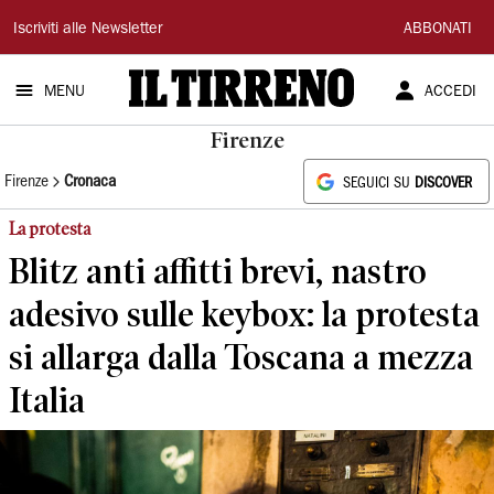
Il
Iscriviti alle Newsletter
ABBONATI
Tirreno
MENU
ACCEDI
Firenze
Firenze
Cronaca
SEGUICI SU
DISCOVER
La protesta
Blitz anti affitti brevi, nastro
adesivo sulle keybox: la protesta
si allarga dalla Toscana a mezza
Italia