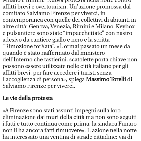
Milano e Rimini. Nuova protesta nella notte contro
affitti brevi e overtourism. Un'azione promossa dal
comitato Salviamo Firenze per viverci, in
contemporanea con quelle dei collettivi di abitanti in
altre città: Genova, Venezia, Rimini e Milano. Keybox
e pulsantiere sono state “impacchettate” con nastro
adesivo da cantiere giallo e nero e la scritta
“Rimozione forXata”. «È ormai passato un mese da
quando è stato riaffermato dal ministero
dell'Interno che tastierini, scatolette porta chiave non
possono essere utilizzate nelle città italiane per gli
affitti brevi, per fare accedere i turisti senza
l'accoglienza di persona», spiega
Massimo Torelli
di
Salviamo Firenze per viverci.
Le vie della protesta
«A Firenze sono stati assunti impegni sulla loro
eliminazione dai muri della città ma non sono seguiti
i fatti e tutto continua come prima, la sindaca Funaro
non li ha ancora fatti rimuovere». L'azione nella notte
ha interessato una ventina di strade cittadine: via di