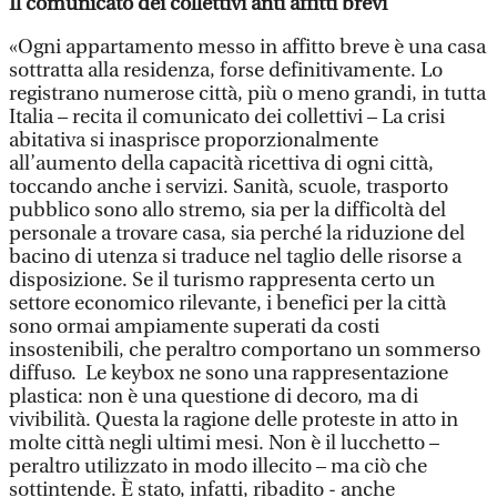
Il comunicato dei collettivi anti affitti brevi
«Ogni appartamento messo in affitto breve è una casa
sottratta alla residenza, forse definitivamente. Lo
registrano numerose città, più o meno grandi, in tutta
Italia – recita il comunicato dei collettivi – La crisi
abitativa si inasprisce proporzionalmente
all’aumento della capacità ricettiva di ogni città,
toccando anche i servizi. Sanità, scuole, trasporto
pubblico sono allo stremo, sia per la difficoltà del
personale a trovare casa, sia perché la riduzione del
bacino di utenza si traduce nel taglio delle risorse a
disposizione. Se il turismo rappresenta certo un
settore economico rilevante, i benefici per la città
sono ormai ampiamente superati da costi
insostenibili, che peraltro comportano un sommerso
diffuso. Le keybox ne sono una rappresentazione
plastica: non è una questione di decoro, ma di
vivibilità. Questa la ragione delle proteste in atto in
molte città negli ultimi mesi. Non è il lucchetto –
peraltro utilizzato in modo illecito – ma ciò che
sottintende. È stato, infatti, ribadito - anche