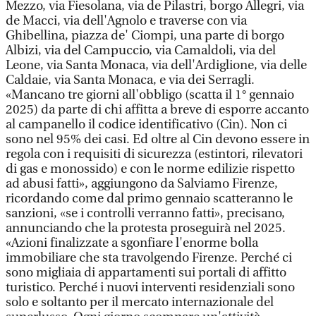
Mezzo, via Fiesolana, via de Pilastri, borgo Allegri, via
de Macci, via dell'Agnolo e traverse con via
Ghibellina, piazza de' Ciompi, una parte di borgo
Albizi, via del Campuccio, via Camaldoli, via del
Leone, via Santa Monaca, via dell'Ardiglione, via delle
Caldaie, via Santa Monaca, e via dei Serragli.
«Mancano tre giorni all'obbligo (scatta il 1° gennaio
2025) da parte di chi affitta a breve di esporre accanto
al campanello il codice identificativo (Cin). Non ci
sono nel 95% dei casi. Ed oltre al Cin devono essere in
regola con i requisiti di sicurezza (estintori, rilevatori
di gas e monossido) e con le norme edilizie rispetto
ad abusi fatti», aggiungono da Salviamo Firenze,
ricordando come dal primo gennaio scatteranno le
sanzioni, «se i controlli verranno fatti», precisano,
annunciando che la protesta proseguirà nel 2025.
«Azioni finalizzate a sgonfiare l'enorme bolla
immobiliare che sta travolgendo Firenze. Perché ci
sono migliaia di appartamenti sui portali di affitto
turistico. Perché i nuovi interventi residenziali sono
solo e soltanto per il mercato internazionale del