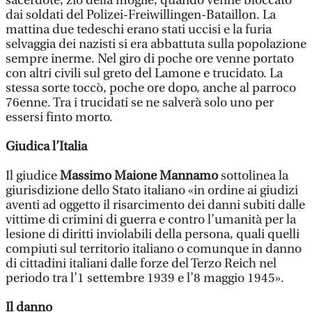
sacerdote, zio della moglie, quando venne bloccato
dai soldati del Polizei-Freiwillingen-Bataillon. La
mattina due tedeschi erano stati uccisi e la furia
selvaggia dei nazisti si era abbattuta sulla popolazione
sempre inerme. Nel giro di poche ore venne portato
con altri civili sul greto del Lamone e trucidato. La
stessa sorte toccò, poche ore dopo, anche al parroco
76enne. Tra i trucidati se ne salverà solo uno per
essersi finto morto.
Giudica l’Italia
Il giudice
Massimo Maione Mannamo
sottolinea la
giurisdizione dello Stato italiano «in ordine ai giudizi
aventi ad oggetto il risarcimento dei danni subiti dalle
vittime di crimini di guerra e contro l’umanità per la
lesione di diritti inviolabili della persona, quali quelli
compiuti sul territorio italiano o comunque in danno
di cittadini italiani dalle forze del Terzo Reich nel
periodo tra l’1 settembre 1939 e l’8 maggio 1945».
Il danno