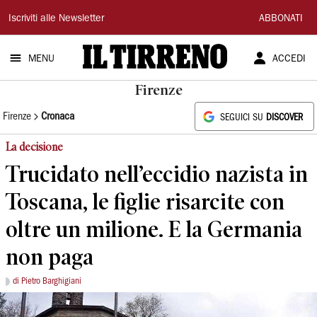
Il
Iscriviti alle Newsletter
ABBONATI
Tirreno
MENU
ACCEDI
Firenze
Firenze
Cronaca
SEGUICI SU
DISCOVER
La decisione
Trucidato nell’eccidio nazista in
Toscana, le figlie risarcite con
oltre un milione. E la Germania
non paga
di Pietro Barghigiani