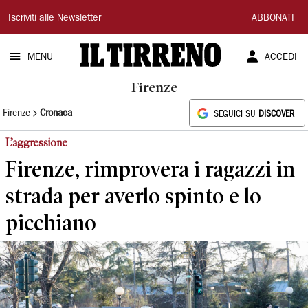
Il
Iscriviti alle Newsletter
ABBONATI
Tirreno
MENU
ACCEDI
Firenze
Firenze
Cronaca
SEGUICI SU
DISCOVER
L’aggressione
Firenze, rimprovera i ragazzi in
strada per averlo spinto e lo
picchiano