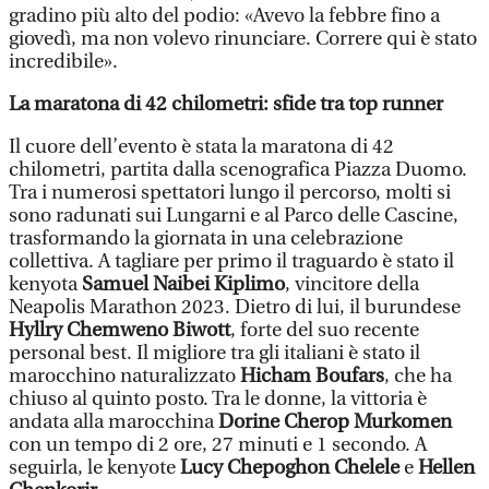
gradino più alto del podio: «Avevo la febbre fino a
giovedì, ma non volevo rinunciare. Correre qui è stato
incredibile».
La maratona di 42 chilometri: sfide tra top runner
Il cuore dell’evento è stata la maratona di 42
chilometri, partita dalla scenografica Piazza Duomo.
Tra i numerosi spettatori lungo il percorso, molti si
sono radunati sui Lungarni e al Parco delle Cascine,
trasformando la giornata in una celebrazione
collettiva. A tagliare per primo il traguardo è stato il
kenyota
Samuel Naibei Kiplimo
, vincitore della
Neapolis Marathon 2023. Dietro di lui, il burundese
Hyllry Chemweno Biwott
, forte del suo recente
personal best. Il migliore tra gli italiani è stato il
marocchino naturalizzato
Hicham Boufars
, che ha
chiuso al quinto posto. Tra le donne, la vittoria è
andata alla marocchina
Dorine Cherop Murkomen
con un tempo di 2 ore, 27 minuti e 1 secondo. A
seguirla, le kenyote
Lucy Chepoghon Chelele
e
Hellen