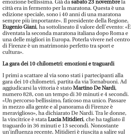
emozione bellissima. Già da
sabato
23 novembre
la
città era in fermento per la maratona. Questa è una
edizione speciale, sono i 40 anni di una maratona
sempre più importante». Il presidente della Regione,
Eugenio Giani
, ha sottolineato il valore dell'evento: «È
diventata la seconda maratona italiana dopo Roma e
una delle migliori in Europa. Poterla vivere nel centro
di Firenze è un matrimonio perfetto tra sport e
cultura».
La gara dei 10 chilometri: emozioni e traguardi
I primi a scattare al via sono stati i partecipanti alla
gara dei 10 chilometri, partita da via Tornabuoni. Ad
aggiudicarsi la vittoria è stato
Martino De Nardi
,
numero 828, con un tempo di 30 minuti e 4 secondi.
«Un percorso bellissimo, faticoso ma unico. Passare
in mezzo alla gente e al panorama di Firenze è
meraviglioso», ha dichiarato De Nardi. Tra le donne,
la vincitrice è stata
Lucia Mitidieri
, che ha tagliato il
traguardo in 36 minuti e 13 secondi. Nonostante
un’influenza recente, Mitidieri è riuscita a salire sul