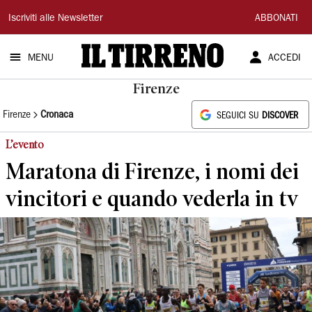
Il
Iscriviti alle Newsletter
ABBONATI
Tirreno
MENU
ACCEDI
Firenze
Firenze
Cronaca
SEGUICI SU
DISCOVER
L’evento
Maratona di Firenze, i nomi dei
vincitori e quando vederla in tv