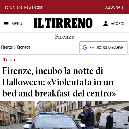
Il
Iscriviti alle Newsletter
ABBONATI
Tirreno
MENU
ACCEDI
Firenze
Firenze
Cronaca
SEGUICI SU
DISCOVER
Il caso
Firenze, incubo la notte di
Halloween: «Violentata in un
bed and breakfast del centro»