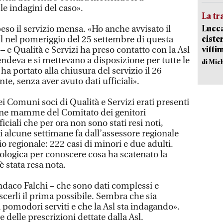
le indagini del caso».
La tr
Lucca
eso il servizio mensa. «Ho anche avvisato il
ciste
sl nel pomeriggio del 25 settembre di questa
vitti
– e Qualità e Servizi ha preso contatto con la Asl
ndeva e si mettevano a disposizione per tutte le
di Mic
ha portato alla chiusura del servizio il 26
, senza aver avuto dati ufficiali».
 Comuni soci di Qualità e Servizi erati presenti
cune mamme del Comitato dei genitori
ciali che per ora non sono stati resi noti,
ti alcune settimane fa dall’assessore regionale
o regionale: 222 casi di minori e due adulti.
logica per conoscere cosa ha scatenato la
 stata resa nota.
ndaco Falchi – che sono dati complessi e
cerli il prima possibile. Sembra che sia
 pomodori serviti e che la Asl sta indagando».
e delle prescrizioni dettate dalla Asl.