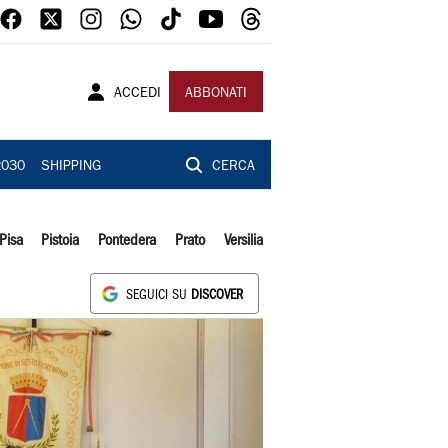
ACCEDI
ABBONATI
2030
SHIPPING
CERCA
Pisa
Pistoia
Pontedera
Prato
Versilia
SEGUICI SU
DISCOVER