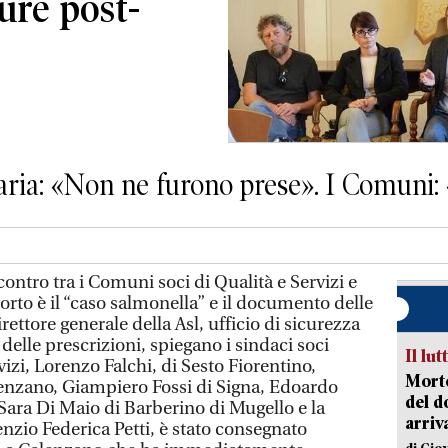
sure post-
taria: «Non ne furono prese». I Comuni:
tro tra i Comuni soci di Qualità e Servizi e
pporto è il “caso salmonella” e il documento delle
rettore generale della Asl, ufficio di sicurezza
elle prescrizioni, spiegano i sindaci soci
Il lut
vizi, Lorenzo Falchi, di Sesto Fiorentino,
Morto
enzano, Giampiero Fossi di Signa, Edoardo
del d
Sara Di Maio di Barberino di Mugello e la
arriv
nzio Federica Petti, è stato consegnato
di Gio