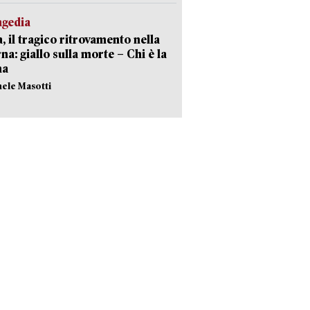
agedia
, il tragico ritrovamento nella
rna: giallo sulla morte – Chi è la
ma
hele Masotti