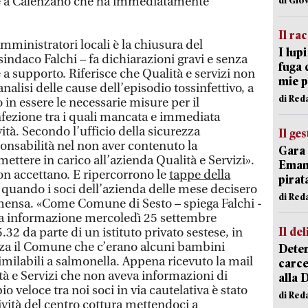
lle a Calenzano che ha immediatamente
Il ra
amministratori locali è la chiusura del
I lup
indaco Falchi – fa dichiarazioni gravi e senza
fuga 
supporto. Riferisce che Qualità e servizi non
mie 
nalisi delle cause dell’episodio tossinfettivo, a
di Red
 in essere le necessarie misure per il
fezione tra i quali mancata e immediata
ità. Secondo l’ufficio della sicurezza
Il ge
ponsabilità nel non aver contenuto la
Gara 
ettere in carico all’azienda Qualità e Servizi».
Emanu
on accettano. E ripercorrono le
tappe della
pirat
quando i soci dell’azienda delle mese decisero
di Red
 mensa. «Come Comune di Sesto – spiega Falchi -
a informazione mercoledì 25 settembre
Il del
.32 da parte di un istituto privato sestese, in
nza il Comune che c’erano alcuni bambini
Deten
imilabili a salmonella. Appena ricevuto la mail
carce
 e Servizi che non aveva informazioni di
alla 
 veloce tra noi soci in via cautelativa è stato
di Red
ività del centro cottura mettendoci a