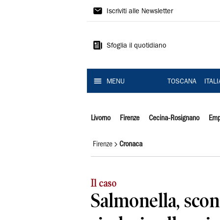
Il
Iscriviti alle Newsletter
Tirreno
Sfoglia il quotidiano
MENU
TOSCANA
ITAL
Livorno
Firenze
Cecina-Rosignano
Emp
Firenze
Cronaca
Il caso
Salmonella, scon