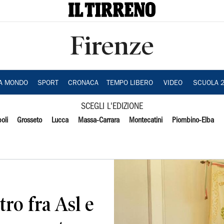
Firenze
IA MONDO
SPORT
CRONACA
TEMPO LIBERO
VIDEO
SCUOLA 
SCEGLI L'EDIZIONE
oli
Grosseto
Lucca
Massa-Carrara
Montecatini
Piombino-Elba
tro fra Asl e