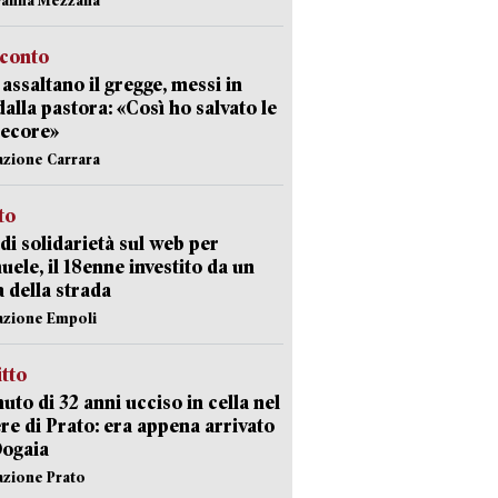
cconto
i assaltano il gregge, messi in
dalla pastora: «Così ho salvato le
pecore»
azione Carrara
sto
di solidarietà sul web per
ele, il 18enne investito da un
a della strada
azione Empoli
itto
uto di 32 anni ucciso in cella nel
re di Prato: era appena arrivato
Dogaia
azione Prato