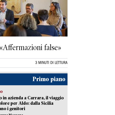
 «Affermazioni false»
3 MINUTI DI LETTURA
Primo piano
to
 in azienda a Carrara, il viaggio
olore per Aldo: dalla Sicilia
ano i genitori
vanna Mezzana