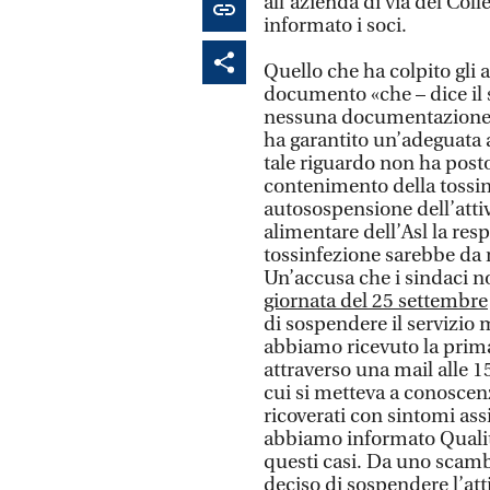
all’azienda di via del Co
informato i soci.
Quello che ha colpito gli 
documento «che – dice il s
nessuna documentazione a 
ha garantito un’adeguata a
tale riguardo non ha posto
contenimento della tossin
autosospensione dell’attiv
alimentare dell’Asl la res
tossinfezione sarebbe da m
Un’accusa che i sindaci n
giornata del 25 settembre
di sospendere il servizio
abbiamo ricevuto la prim
attraverso una mail alle 15
cui si metteva a conosce
ricoverati con sintomi ass
abbiamo informato Qualità
questi casi. Da uno scambio
deciso di sospendere l’att