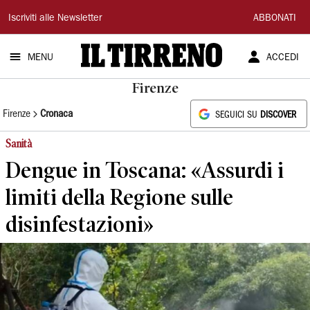
Il
Iscriviti alle Newsletter
ABBONATI
Tirreno
MENU
ACCEDI
Firenze
Firenze
Cronaca
SEGUICI SU
DISCOVER
Sanità
Dengue in Toscana: «Assurdi i
limiti della Regione sulle
disinfestazioni»