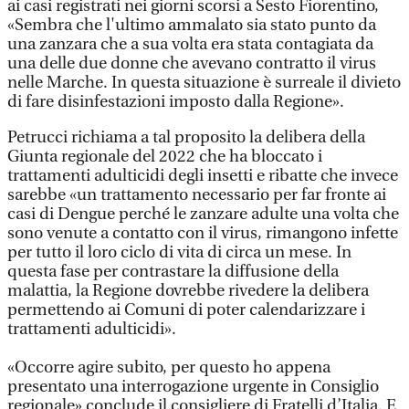
ai casi registrati nei giorni scorsi a Sesto Fiorentino,
«Sembra che l'ultimo ammalato sia stato punto da
una zanzara che a sua volta era stata contagiata da
una delle due donne che avevano contratto il virus
nelle Marche. In questa situazione è surreale il divieto
di fare disinfestazioni imposto dalla Regione».
Petrucci richiama a tal proposito la delibera della
Giunta regionale del 2022 che ha bloccato i
trattamenti adulticidi degli insetti e ribatte che invece
sarebbe «un trattamento necessario per far fronte ai
casi di Dengue perché le zanzare adulte una volta che
sono venute a contatto con il virus, rimangono infette
per tutto il loro ciclo di vita di circa un mese. In
questa fase per contrastare la diffusione della
malattia, la Regione dovrebbe rivedere la delibera
permettendo ai Comuni di poter calendarizzare i
trattamenti adulticidi».
«Occorre agire subito, per questo ho appena
presentato una interrogazione urgente in Consiglio
regionale» conclude il consigliere di Fratelli d’Italia. E