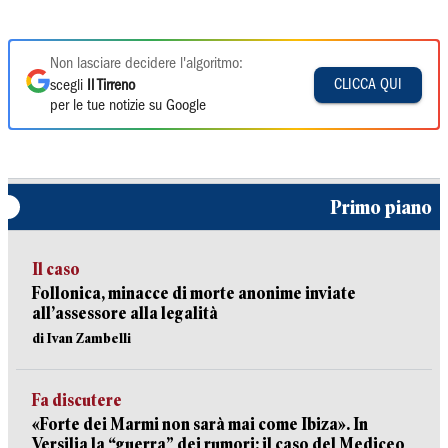
Non lasciare decidere l'algoritmo:
CLICCA QUI
scegli
Il Tirreno
per le tue notizie su Google
Primo piano
Il caso
Follonica, minacce di morte anonime inviate
all’assessore alla legalità
di Ivan Zambelli
Fa discutere
«Forte dei Marmi non sarà mai come Ibiza». In
Versilia la “guerra” dei rumori: il caso del Mediceo