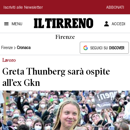
Il
Iscriviti alle Newsletter
ABBONATI
Tirreno
MENU
ACCEDI
Firenze
Firenze
Cronaca
SEGUICI SU
DISCOVER
Lavoro
Greta Thunberg sarà ospite
all’ex Gkn