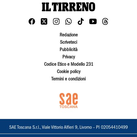
Redazione
Scriveteci
Pubblicità
Privacy
Codice Etico e Modello 231
Cookie policy
Termini e condizioni
SAE Toscana S.r.l., Viale Vittorio Alfieri 9, Livorno – PI 02054410499