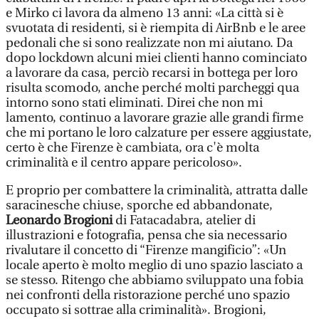
e Mirko ci lavora da almeno 13 anni: «La città si è
svuotata di residenti, si è riempita di AirBnb e le aree
pedonali che si sono realizzate non mi aiutano. Da
dopo lockdown alcuni miei clienti hanno cominciato
a lavorare da casa, perciò recarsi in bottega per loro
risulta scomodo, anche perché molti parcheggi qua
intorno sono stati eliminati. Direi che non mi
lamento, continuo a lavorare grazie alle grandi firme
che mi portano le loro calzature per essere aggiustate,
certo è che Firenze è cambiata, ora c'è molta
criminalità e il centro appare pericoloso».
E proprio per combattere la criminalità, attratta dalle
saracinesche chiuse, sporche ed abbandonate,
Leonardo Brogioni
di Fatacadabra, atelier di
illustrazioni e fotografia, pensa che sia necessario
rivalutare il concetto di “Firenze mangificio”: «Un
locale aperto è molto meglio di uno spazio lasciato a
se stesso. Ritengo che abbiamo sviluppato una fobia
nei confronti della ristorazione perché uno spazio
occupato si sottrae alla criminalità». Brogioni,