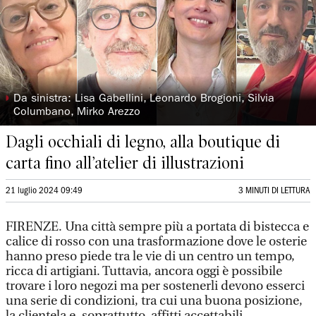
◗
Da sinistra: Lisa Gabellini, Leonardo Brogioni, Silvia
Columbano, Mirko Arezzo
Dagli occhiali di legno, alla boutique di
carta fino all’atelier di illustrazioni
21 luglio 2024 09:49
3 MINUTI DI LETTURA
FIRENZE. Una città sempre più a portata di bistecca e
calice di rosso con una trasformazione dove le osterie
hanno preso piede tra le vie di un centro un tempo,
ricca di artigiani. Tuttavia, ancora oggi è possibile
trovare i loro negozi ma per sostenerli devono esserci
una serie di condizioni, tra cui una buona posizione,
la clientela e, soprattutto, affitti accettabili.