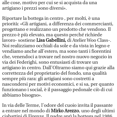
alle cose, motivo per cui se si acquista da una
artigiano i prezzi sono diversi».
Riportare la bottega in centro , per molti, è una
priorità: «Gli artigiani, a differenza dei commercianti,
progettano e realizzano un prodotto che vendono. Il
prezzo è più elevato, ma questo perché richiede
lavoro- sostiene
Lisa Gabellini,
di Atelier Woo Class-.
Noi realizziamo occhiali da sole e da vista in legno e
vendiamo anche all'estero, ma sono tanti i fiorentini
che, venendoci a trovare nel nostro nuovo negozio in
via dei Federighi, sono entusiasti di trovare un
artigiano in centro. Dall'Oltrarno siamo qui grazie alla
correttezza del proprietario del fondo, una qualità
sempre più rara: gli artigiani sono costretti a
nascondersi per motivi economici, e si sa, per quanto
funzionano i social, è il passaggio pedonale ciò di cui
abbiamo bisogno».
In via delle Terme, l'odore del cuoio invita il passante
a entrare nel mondo di
Mirko Arezzo
, uno degli ultimi
ciabattini di Firenze. Il padre aprì la bottega nel 1986