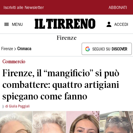
Il
Iscriviti alle Newsletter
ABBONATI
Tirreno
MENU
ACCEDI
Firenze
Firenze
Cronaca
SEGUICI SU
DISCOVER
Commercio
Firenze, il “mangificio” si può
combattere: quattro artigiani
spiegano come fanno
di Giulia Poggiali