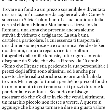
Trovare un fondo a un prezzo sostenibile è diventato
una rarità, un' occasione da cogliere al volo. Come è
successo a Silvia Columbano. La sua boutique della
carta si chiama
Elinoor Marianne
e si trova in via
Romana, una zona che presenta ancora alcune
attività di vicinato e artigianato. La sua è una
cartoleria particolare, la cui essenza ti trasporta in
una dimensione preziosa e romantica. Vende sticker,
quadernini, carta da regalo, ricettari e album
fotografici dalle mille fantasie, tutte rigorosamente
disegnate da Silvia, che vive a Firenze da 20 anni:
«Temo che Firenze stia perdendo la sua personalità e i
prezzi degli affitti sono altissimi, ed è anche per
questo che le realtà storiche sono ormai difficili da
trovare, Mi ritengo fortunata perché ho preso il fondo
in un momento in cui erano scesi i prezzi durante la
pandemia- e continua-. Secondo me bisogna
mostrare ciò che c’è di te in ciò che vendi, altrimenti
un marchio piccolo non riesce a vivere. A questo si
aggiunge che bisogna tornare a dare un giusto valore