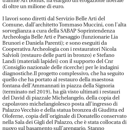
tramite Art Bonus, ha elargito un’erogazione liberale
di oltre un milione di euro.
I lavori sono diretti dal Servizio Belle Arti del
Comune, dall’architetto Tommaso Muccini, con l'alta
sorveglianza a cura della SABAP Soprintendenza
Archeologia Belle Arti e Paesaggio (funzionarie Lia
Brunori e Daniela Parenti); e sono eseguiti da
Cooperativa Archeologia con i restauratori Nicola
Salvioli (restauro delle parti in bronzo) e Stefano
Landi (materiali lapidei) con il supporto del Cnr
(Consiglio nazionale delle ricerche) per le indagini
diagnostiche.Il progetto complessivo, che ha seguito
quello che ha portato al restauro della maestosa
fontana dell’Ammannati in piazza della Signoria
(terminato nel 2019), ha già visto ultimati i restauri
del David di piazzale Michelangelo, della copia del
capolavoro michelangiolesco posta all’ingresso di
Palazzo Vecchio e della statua bronzea di Giuditta ed
Oloferne, copia dell’originale di Donatello conservato
nella Sala dei Gigli del Palazzo, che è stata collocata di
nuovo sul basamento sull’arengario. Stanno