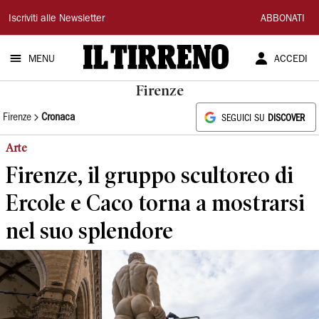
Il
Iscriviti alle Newsletter
ABBONATI
Tirreno
MENU
ACCEDI
Firenze
Firenze
Cronaca
SEGUICI SU
DISCOVER
Arte
Firenze, il gruppo scultoreo di
Ercole e Caco torna a mostrarsi
nel suo splendore