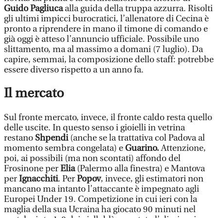
Guido Pagliuca
alla guida della truppa azzurra. Risolti
gli ultimi impicci burocratici, l’allenatore di Cecina è
pronto a riprendere in mano il timone di comando e
già oggi è atteso l’annuncio ufficiale. Possibile uno
slittamento, ma al massimo a domani (7 luglio). Da
capire, semmai, la composizione dello staff: potrebbe
essere diverso rispetto a un anno fa.
Il mercato
Sul fronte mercato, invece, il fronte caldo resta quello
delle uscite. In questo senso i gioielli in vetrina
restano
Shpendi
(anche se la trattativa col Padova al
momento sembra congelata) e
Guarino.
Attenzione,
poi, ai possibili (ma non scontati) affondo del
Frosinone per
Elia
(Palermo alla finestra) e Mantova
per
Ignacchiti
. Per
Popov
, invece, gli estimatori non
mancano ma intanto l’attaccante è impegnato agli
Europei Under 19. Competizione in cui ieri con la
maglia della sua Ucraina ha giocato 90 minuti nel