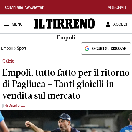
Il
Iscriviti alle Newsletter
ABBONATI
Tirreno
MENU
ACCEDI
Empoli
Empoli
Sport
SEGUICI SU
DISCOVER
Calcio
Empoli, tutto fatto per il ritorno
di Pagliuca – Tanti gioielli in
vendita sul mercato
di David Biuzzi