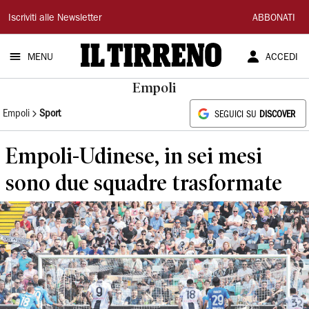
Il
Iscriviti alle Newsletter
ABBONATI
Tirreno
MENU
ACCEDI
Empoli
Empoli
Sport
SEGUICI SU
DISCOVER
Empoli-Udinese, in sei mesi
sono due squadre trasformate