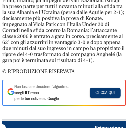
Finiti, intanto, gli impegni dei vari Nazionali: Ismajli
ha preso parte per tutti i novanta minuti alla sfida tra
la sua Albania e l’Ucraina (persa dalle Aquile per 2-1);
decisamente più positiva la prova di Konate,
impegnato al Viola Park con l’Italia Under 20 di
Corradi nella sfida contro la Romania: l’attaccante
classe 2006 è entrato a gara in corso, precisamente al
62’ con gli azzurrini in vantaggio 3-0 e dopo appena
due minuti dal suo ingresso in campo ha propiziato il
rigore del 4-0 trasformato dal compagno Anghelé (la
gara poi è terminata sul risultato di 4-1).
© RIPRODUZIONE RISERVATA
Non lasciare decidere l'algoritmo:
CLICCA QUI
scegli
Il Tirreno
per le tue notizie su Google
Primo piano