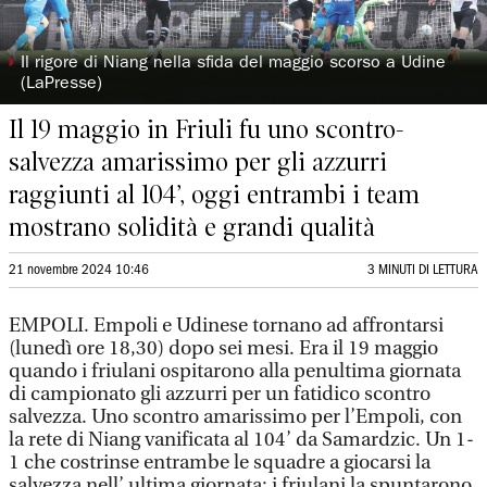
◗
Il rigore di Niang nella sfida del maggio scorso a Udine
(LaPresse)
Il 19 maggio in Friuli fu uno scontro-
salvezza amarissimo per gli azzurri
raggiunti al 104’, oggi entrambi i team
mostrano solidità e grandi qualità
21 novembre 2024 10:46
3 MINUTI DI LETTURA
EMPOLI. Empoli e Udinese tornano ad affrontarsi
(lunedì ore 18,30) dopo sei mesi. Era il 19 maggio
quando i friulani ospitarono alla penultima giornata
di campionato gli azzurri per un fatidico scontro
salvezza. Uno scontro amarissimo per l’Empoli, con
la rete di Niang vanificata al 104’ da Samardzic. Un 1-
1 che costrinse entrambe le squadre a giocarsi la
salvezza nell’ ultima giornata: i friulani la spuntarono