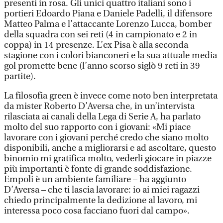
presenti in rosa. Gli unici quattro italiani sono i
portieri Edoardo Piana e Daniele Padelli, il difensore
Matteo Palma e l’attaccante Lorenzo Lucca, bomber
della squadra con sei reti (4 in campionato e 2 in
coppa) in 14 presenze. L’ex Pisa è alla seconda
stagione con i colori bianconeri e la sua attuale media
gol promette bene (l’anno scorso siglò 9 reti in 39
partite).
La filosofia green è invece come noto ben interpretata
da mister Roberto D’Aversa che, in un’intervista
rilasciata ai canali della Lega di Serie A, ha parlato
molto del suo rapporto con i giovani: «Mi piace
lavorare con i giovani perché credo che siano molto
disponibili, anche a migliorarsi e ad ascoltare, questo
binomio mi gratifica molto, vederli giocare in piazze
più importanti è fonte di grande soddisfazione.
Empoli è un ambiente familiare – ha aggiunto
D’Aversa – che ti lascia lavorare: io ai miei ragazzi
chiedo principalmente la dedizione al lavoro, mi
interessa poco cosa facciano fuori dal campo».