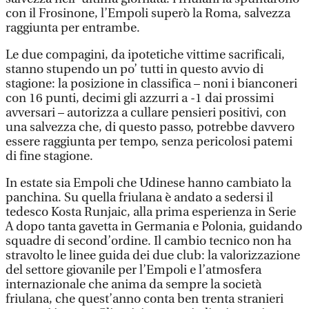
con il Frosinone, l’Empoli superò la Roma, salvezza
raggiunta per entrambe.
Le due compagini, da ipotetiche vittime sacrificali,
stanno stupendo un po’ tutti in questo avvio di
stagione: la posizione in classifica – noni i bianconeri
con 16 punti, decimi gli azzurri a -1 dai prossimi
avversari – autorizza a cullare pensieri positivi, con
una salvezza che, di questo passo, potrebbe davvero
essere raggiunta per tempo, senza pericolosi patemi
di fine stagione.
In estate sia Empoli che Udinese hanno cambiato la
panchina. Su quella friulana è andato a sedersi il
tedesco Kosta Runjaic, alla prima esperienza in Serie
A dopo tanta gavetta in Germania e Polonia, guidando
squadre di second’ordine. Il cambio tecnico non ha
stravolto le linee guida dei due club: la valorizzazione
del settore giovanile per l’Empoli e l’atmosfera
internazionale che anima da sempre la società
friulana, che quest’anno conta ben trenta stranieri