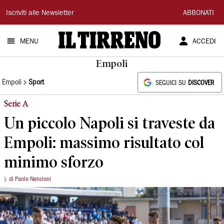
Il
Iscriviti alle Newsletter
ABBONATI
Tirreno
MENU
ACCEDI
Empoli
Empoli
Sport
SEGUICI SU
DISCOVER
Serie A
Un piccolo Napoli si traveste da
Empoli: massimo risultato col
minimo sforzo
di Paolo Nencioni