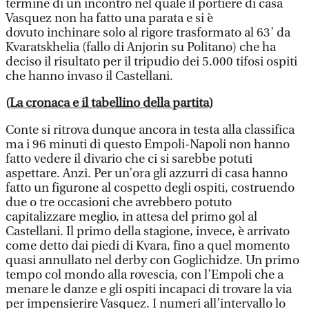
termine di un incontro nel quale il portiere di casa
Vasquez non ha fatto una parata e si è
dovuto inchinare solo al rigore trasformato al 63’ da
Kvaratskhelia (fallo di Anjorin su Politano) che ha
deciso il risultato per il tripudio dei 5.000 tifosi ospiti
che hanno invaso il Castellani.
(La cronaca e il tabellino della partita)
Conte si ritrova dunque ancora in testa alla classifica
ma i 96 minuti di questo Empoli-Napoli non hanno
fatto vedere il divario che ci si sarebbe potuti
aspettare. Anzi. Per un’ora gli azzurri di casa hanno
fatto un figurone al cospetto degli ospiti, costruendo
due o tre occasioni che avrebbero potuto
capitalizzare meglio, in attesa del primo gol al
Castellani. Il primo della stagione, invece, è arrivato
come detto dai piedi di Kvara, fino a quel momento
quasi annullato nel derby con Goglichidze. Un primo
tempo col mondo alla rovescia, con l’Empoli che a
menare le danze e gli ospiti incapaci di trovare la via
per impensierire Vasquez. I numeri all’intervallo lo