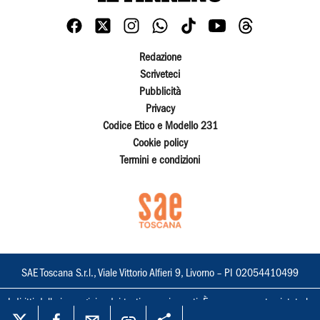
Redazione
Scriveteci
Pubblicità
Privacy
Codice Etico e Modello 231
Cookie policy
Termini e condizioni
SAE Toscana S.r.l., Viale Vittorio Alfieri 9, Livorno – PI 02054410499
I diritti delle immagini e dei testi sono riservati. È espressamente vietata la
loro riproduzione con qualsiasi mezzo e l'adattamento totale o parziale.