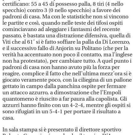
certificano: 55 a 45 di possesso palla, 8 tiri (4 nello
specchio) contro 3 (0 nello specchio) a favore dei
padroni di casa. Ma con le statistiche non si vincono
le partite e così, quando nelle teste dei tifosi ospiti
cominciavano ad aleggiare i fantasmi del recente
passato, è bastata una distrazione difensiva, quella di
Viti che al 61’ si è fatto soffiare la palla da Di Lorenzo,
e il successivo fallo di Anjorin su Politano (che per la
verità ha accentuato non poco il contatto, ma l’inglese
non ha protestato), per cambiare tutto. A quel punto i
padroni di casa non hanno avuto più la forza per
reagire, complice il fatto che nell’ultima mezz’ora si è
giocato veramente poco, con la ciliegina di un pallone
gettato in campo dalla panchina ospite per fermare
un attacco azzurro, a dimostrazione che l’Empoli
quantomeno è riuscito a far paura alla capolista. Gli
azzurri hanno finito con un 4-2-4, mentre gli ospiti si
sono rifugiati in un 5-4-1 per portare il risultato a
casa.
In sala stampa si è presentato il direttore sportivo