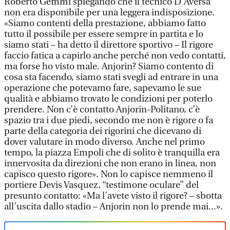
Roberto Gemmi spiegando che il tecnico D’Aversa
non era disponibile per una leggera indisposizione.
«Siamo contenti della prestazione, abbiamo fatto
tutto il possibile per essere sempre in partita e lo
siamo stati – ha detto il direttore sportivo – Il rigore
faccio fatica a capirlo anche perché non vedo contatti,
ma forse ho visto male. Anjorin? Siamo contento di
cosa sta facendo, siamo stati svegli ad entrare in una
operazione che potevamo fare, sapevamo le sue
qualità e abbiamo trovato le condizioni per poterlo
prendere. Non c’è contatto Anjorin-Politano, c’è
spazio tra i due piedi, secondo me non è rigore o fa
parte della categoria dei rigorini che dicevano di
dover valutare in modo diverso. Anche nel primo
tempo, la piazza Empoli che di solito è tranquilla era
innervosita da direzioni che non erano in linea, non
capisco questo rigore». Non lo capisce nemmeno il
portiere Devis Vasquez, “testimone oculare” del
presunto contatto: «Ma l’avete visto il rigore? – sbotta
all’uscita dallo stadio – Anjorin non lo prende mai...».