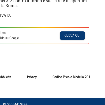
el 3-2 contro il Torino e sua la rete di apertura
o la Roma.
RVATA
itmo:
CLICCA QUI
izie su Google
ubblicità
Privacy
Codice Etico e Modello 231
vorno – PI 02054410499