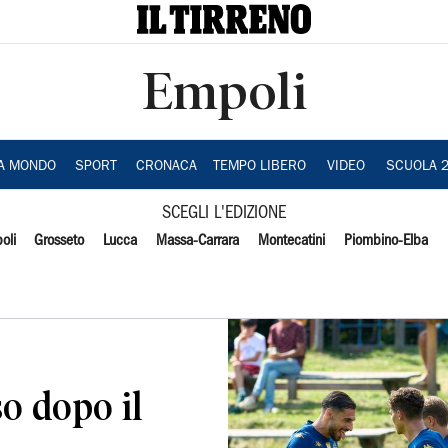
Empoli
IA MONDO
SPORT
CRONACA
TEMPO LIBERO
VIDEO
SCUOLA 
SCEGLI L'EDIZIONE
oli
Grosseto
Lucca
Massa-Carrara
Montecatini
Piombino-Elba
so dopo il