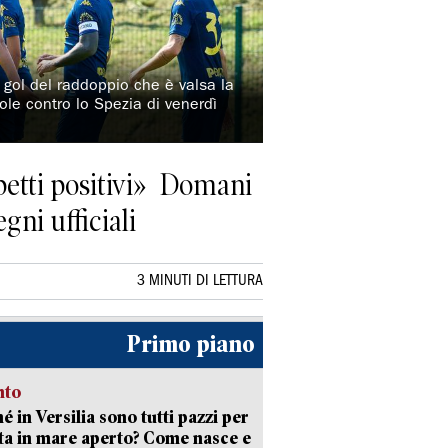
l gol del raddoppio che è valsa la
vole contro lo Spezia di venerdì
petti positivi» Domani
gni ufficiali
3 MINUTI DI LETTURA
Primo piano
nto
é in Versilia sono tutti pazzi per
sta in mare aperto? Come nasce e