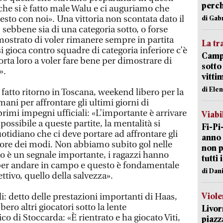
perch
 che si è fatto male Walu e ci auguriamo che
esto con noi». Una vittoria non scontata dato il
di Gab
 sebbene sia di una categoria sotto, o forse
mostrato di voler rimanere sempre in partita
La tr
i gioca contro squadre di categoria inferiore c’è
Campi
rta loro a voler fare bene per dimostrare di
sotto
».
vitti
di Ele
fatto ritorno in Toscana, weekend libero per la
ani per affrontare gli ultimi giorni di
primi impegni ufficiali: «L’importante è arrivare
Viabi
ossibile a queste partite, la mentalità si
Fi-Pi
uotidiano che ci deve portare ad affrontare gli
anno 
liore dei modi. Non abbiamo subito gol nelle
non p
to è un segnale importante, i ragazzi hanno
tutti 
 per andare in campo e questo è fondamentale
di Dan
ettivo, quello della salvezza».
Viole
: detto delle prestazioni importanti di Haas,
ero altri giocatori sotto la lente
Livor
o di Stoccarda: «È rientrato e ha giocato Viti,
piazz