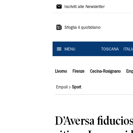
Il
Iscriviti alle Newsletter
Tirreno
Sfoglia il quotidiano
MENU
TOSCANA
ITAL
Livorno
Firenze
Cecina-Rosignano
Emp
Empoli
Sport
D’Aversa fiducio