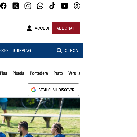
ACCEDI
ABBONATI
2030
SHIPPING
CERCA
Pisa
Pistoia
Pontedera
Prato
Versilia
SEGUICI SU
DISCOVER