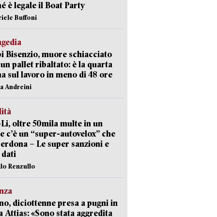
é è legale il Boat Party
riele Buffoni
agedia
 Bisenzio, muore schiacciato
 un pallet ribaltato: è la quarta
ma sul lavoro in meno di 48 ore
na Andreini
lità
-Li, oltre 50mila multe in un
e c’è un “super-autovelox” che
erdona – Le super sanzioni e
i dati
ilo Renzullo
nza
no, diciottenne presa a pugni in
a Attias: «Sono stata aggredita