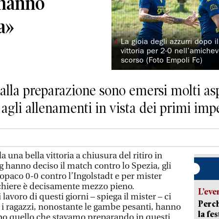
 hanno
a»
◗
La gioia degli azzurri dopo i
vittoria per 2-0 nell’amiche
scorso (Foto Empoli Fc)
Dalla preparazione sono emersi molti as
agli allenamenti in vista dei primi impe
 una bella vittoria a chiusura del ritiro in
 hanno deciso il match contro lo Spezia, gli
’opaco 0-0 contro l’Ingolstadt e per mister
icchiere è decisamente mezzo pieno.
L’eve
lavoro di questi giorni – spiega il mister – ci
Perch
i: i ragazzi, nonostante le gambe pesanti, hanno
la fe
mpo quello che stavamo preparando in questi