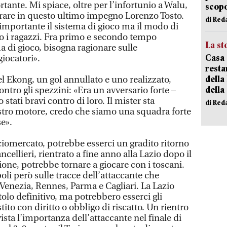
tante. Mi spiace, oltre per l’infortunio a Walu,
scopo
rare in questo ultimo impegno Lorenzo Tosto.
di Red
mportante il sistema di gioco ma il modo di
no i ragazzi. Fra primo e secondo tempo
La st
di gioco, bisogna ragionare sulle
Casa 
giocatori».
resta
della
Ekong, un gol annullato e uno realizzato,
della
ontro gli spezzini: «Era un avversario forte –
 stati bravi contro di loro. Il mister sta
di Red
tro motore, credo che siamo una squadra forte
se».
ciomercato, potrebbe esserci un gradito ritorno
cellieri, rientrato a fine anno alla Lazio dopo il
gione, potrebbe tornare a giocare con i toscani.
li però sulle tracce dell’attaccante che
Venezia, Rennes, Parma e Cagliari. La Lazio
tolo definitivo, ma potrebbero esserci gli
ito con diritto o obbligo di riscatto. Un rientro
ista l’importanza dell’attaccante nel finale di