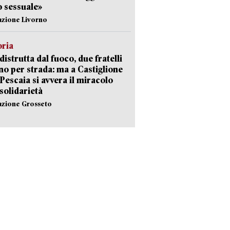
 sessuale»
azione Livorno
oria
distrutta dal fuoco, due fratelli
no per strada: ma a Castiglione
 Pescaia si avvera il miracolo
 solidarietà
azione Grosseto