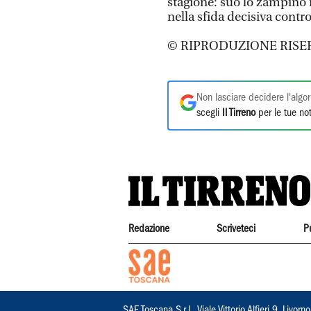
stagione: suo lo zampino n
nella sfida decisiva contr
© RIPRODUZIONE RISE
Non lasciare decidere l'algor
scegli
Il Tirreno
per le tue not
Redazione
Scriveteci
P
SAE Toscana S.r.l., Viale Vittorio Alfieri 9, Li