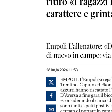
ritiro «I ragazzi
carattere e grint
Empoli L’allenatore: «
di nuovo in campo: via 
28 luglio 2024 11:53
EMPOLI. L’Empoli si regala
Trentino. Caputo ed Ekong
azzurri hanno riscattato l
D’Aversa a fine gara il b
«Considerando il carico di 
sono tanti aspetti positiv
cercato di portare in ca