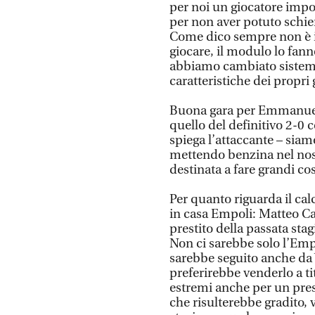
per noi un giocatore impor
per non aver potuto schie
Come dico sempre non è i
giocare, il modulo lo fan
abbiamo cambiato sistema 
caratteristiche dei propri 
Buona gara per Emmanuel 
quello del definitivo 2-0 c
spiega l’attaccante – siamo
mettendo benzina nel nos
destinata a fare grandi co
Per quanto riguarda il cal
in casa Empoli: Matteo Can
prestito della passata sta
Non ci sarebbe solo l’Empo
sarebbe seguito anche da 
preferirebbe venderlo a ti
estremi anche per un prest
che risulterebbe gradito, v