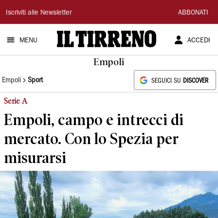
Il
Iscriviti alle Newsletter
ABBONATI
Tirreno
MENU
ACCEDI
Empoli
Empoli
Sport
SEGUICI SU
DISCOVER
Serie A
Empoli, campo e intrecci di
mercato. Con lo Spezia per
misurarsi