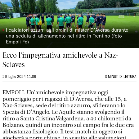
◗
I calciatori azzurri agli ordini di mister D’Aversa durante
una seduta di allenamento nel ritiro in Trentino (foto
Empoli Fc)
Ecco l’impegnativa amichevole a Naz-
Sciaves
26 luglio 2024 11:09
3 MINUTI DI LETTURA
EMPOLI. Un’amichevole impegnativa oggi
pomeriggio per i ragazzi di D’Aversa, che alle 15, a
Naz-Sciaves, sede del ritiro azzurro, sfideranno lo
Spezia di D’Angelo. Le Aquile stanno svolgendo il
ritiro a Santa Cristina Valgardena, a 40 chilometri da
Bolzano, quindi un incontro sul campo fra le due era
abbastanza fisiologico. Il test match in oggetto si
giocherà a porte chiuse, in seguito alle valutazioni