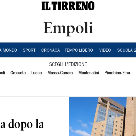
Empoli
IA MONDO
SPORT
CRONACA
TEMPO LIBERO
VIDEO
SCUOLA 
SCEGLI L'EDIZIONE
oli
Grosseto
Lucca
Massa-Carrara
Montecatini
Piombino-Elba
ta dopo la