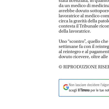
stata licenziata, in quant
da un medico di medicina 
avrebbe dovuto sottoporr
lavoratrice al medico com
circa la gravità della pato
contesta il Tribunale ric
della lavoratrice.
Uno “scontro”, quello che 
settimane fa con il reinte
al reintegro e al pagament
dovuto ricevere, oltre all
© RIPRODUZIONE RISE
Non lasciare decidere l'algor
scegli
Il Tirreno
per le tue not