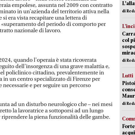
L'all
peraia empolese, assunta nel 2009 con contratto
inato in un’azienda del territorio attiva nella
di Red
 si era vista recapitare una lettera di
l «superamento del periodo di comporto per
L’inc
tratto nazionale di lavoro.
Carra
col p
sospe
mira
2024, quando l’operaia è stata ricoverata
di Red
eguito dell’insorgenza di una grave malattia e,
el policlinico cittadino, prevalentemente in
Lutti
ta in un centro specializzato di Firenze per
Pisto
pie necessarie e per seguire un percorso
conse
Mauro
di Red
iunta ad un disturbo neurologico che – nei mesi
etto la lavoratrice a sottoporsi ad un lungo
r riprendere la piena funzionalità delle gambe.
Comm
Forte
acqui