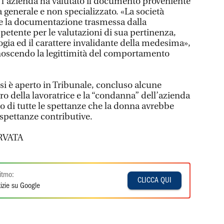
o l’azienda ha valutato il documento proveniente
generale e non specializzato. «La società
e la documentazione trasmessa dalla
petente per le valutazioni di sua pertinenza,
logia ed il carattere invalidante della medesima»,
onoscendo la legittimità del comportamento
si è aperto in Tribunale, concluso alcune
gro della lavoratrice e la “condanna” dell’azienda
o di tutte le spettanze che la donna avrebbe
e spettanze contributive.
RVATA
itmo:
CLICCA QUI
izie su Google