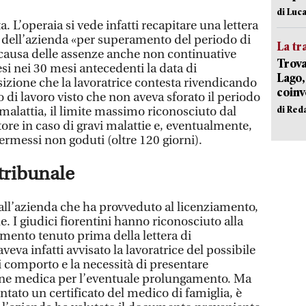
di Luca
a. L’operaia si vede infatti recapitare una lettera
 dell’azienda «per superamento del periodo di
La tr
causa delle assenze anche non continuative
Trova
esi nei 30 mesi antecedenti la data di
Lago,
zione che la lavoratrice contesta rivendicando
coinv
di lavoro visto che non aveva sforato il periodo
di Red
malattia, il limite massimo riconosciuto dal
tore in caso di gravi malattie e, eventualmente,
 permessi non goduti (oltre 120 giorni).
tribunale
dall’azienda che ha provveduto al licenziamento,
e. I giudici fiorentini hanno riconosciuto alla
amento tenuto prima della lettera di
eva infatti avvisato la lavoratrice del possibile
 comporto e la necessità di presentare
ne medica per l’eventuale prolungamento. Ma
ntato un certificato del medico di famiglia, è