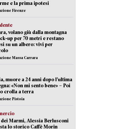
arme e la prima ipotesi
azione Firenze
idente
ra, volano giù dalla montagna
ick-up per 70 metri e restano
si su un albero: vivi per
colo
azione Massa Carrara
ia, muore a 24 anni dopo l’ultima
gna: «Non mi sento bene» – Poi
 crolla a terra
azione Pistoia
ercio
 dei Marmi, Alessia Berlusconi
sta lo storico Caffè Morin