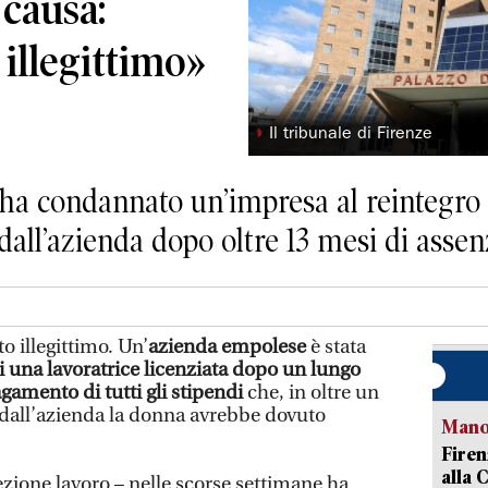
 causa:
illegittimo»
◗
Il tribunale di Firenze
 ha condannato un’impresa al reintegro 
 dall’azienda dopo oltre 13 mesi di asse
 illegittimo. Un’
azienda empolese
è stata
i una lavoratrice licenziata dopo un lungo
gamento di tutti gli stipendi
che, in oltre un
 dall’azienda la donna avrebbe dovuto
Manov
Firen
alla 
sezione lavoro – nelle scorse settimane ha