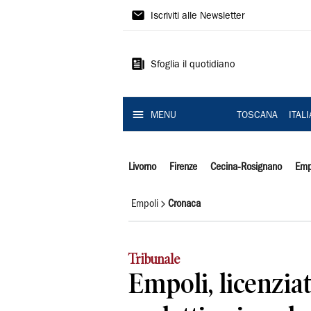
Il
Iscriviti alle Newsletter
Tirreno
Sfoglia il quotidiano
MENU
TOSCANA
ITAL
Livorno
Firenze
Cecina-Rosignano
Emp
Empoli
Cronaca
Tribunale
Empoli, licenzia