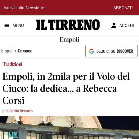
Il
Iscriviti alle Newsletter
ABBONATI
Tirreno
MENU
ACCEDI
Empoli
Empoli
Cronaca
SEGUICI SU
DISCOVER
Tradizioni
Empoli, in 2mila per il Volo del
Ciuco: la dedica... a Rebecca
Corsi
di Danilo Renzullo