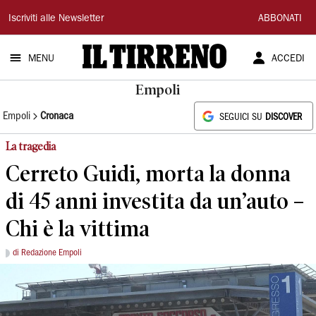
Il
Iscriviti alle Newsletter
ABBONATI
Tirreno
MENU
ACCEDI
Empoli
Empoli
Cronaca
SEGUICI SU
DISCOVER
La tragedia
Cerreto Guidi, morta la donna
di 45 anni investita da un’auto –
Chi è la vittima
di Redazione Empoli