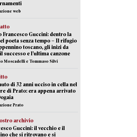
ornamenti
azione web
ratto
 Francesco Guccini: dentro la
del poeta senza tempo – Il rifugio
appennino toscano, gli inizi da
 il successo e l’ultima canzone
io Moscadelli e Tommaso Silvi
itto
uto di 32 anni ucciso in cella nel
re di Prato: era appena arrivato
Dogaia
azione Prato
ostro archivio
esco Guccini: il vecchio e il
no che si ritrovano e si