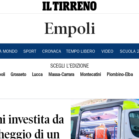
Empoli
IA MONDO
SPORT
CRONACA
TEMPO LIBERO
VIDEO
SCUOLA 
SCEGLI L'EDIZIONE
oli
Grosseto
Lucca
Massa-Carrara
Montecatini
Piombino-Elba
i investita da
heggio di un