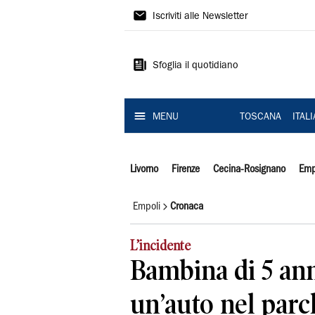
Il
Iscriviti alle Newsletter
Tirreno
Sfoglia il quotidiano
MENU
TOSCANA
ITAL
Livorno
Firenze
Cecina-Rosignano
Emp
Empoli
Cronaca
L’incidente
Bambina di 5 ann
un’auto nel parc