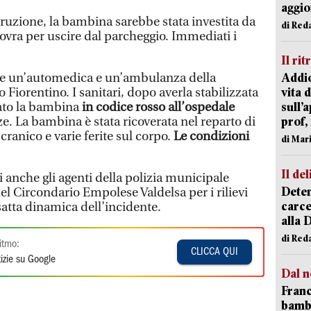
aggi
uzione, la bambina sarebbe stata investita da
di Red
vra per uscire dal parcheggio. Immediati i
Il rit
te un’automedica e un’ambulanza della
Addio
Fiorentino. I sanitari, dopo averla stabilizzata
vita 
tato la bambina
in codice rosso all’ospedale
sull’
ze. La bambina è stata ricoverata nel reparto di
prof,
anico e varie ferite sul corpo.
Le condizioni
di Mar
Il del
 anche gli agenti della polizia municipale
Deten
l Circondario Empolese Valdelsa per i rilievi
carce
esatta dinamica dell’incidente.
alla 
di Red
itmo:
CLICCA QUI
izie su Google
Dal n
Franc
bambi