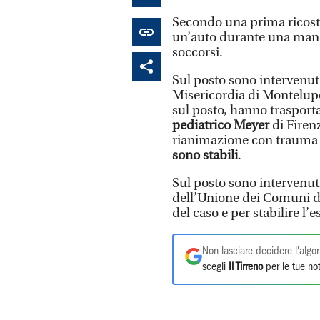
Secondo una prima ricostr
un’auto durante una mano
soccorsi.
Sul posto sono intervenu
Misericordia di Montelupo 
sul posto, hanno traspor
pediatrico Meyer
di Firen
rianimazione con trauma cr
sono stabili
.
Sul posto sono intervenuti
dell’Unione dei Comuni de
del caso e per stabilire l’
Non lasciare decidere l'algor
scegli
Il Tirreno
per le tue not