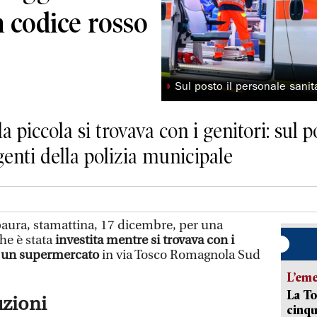
 codice rosso
◗
Sul posto il personale sanita
 piccola si trovava con i genitori: sul p
agenti della polizia municipale
ura, stamattina, 17 dicembre, per una
he è stata
investita mentre si trovava con i
i un supermercato
in via Tosco Romagnola Sud
L’em
La To
uzioni
cinqu