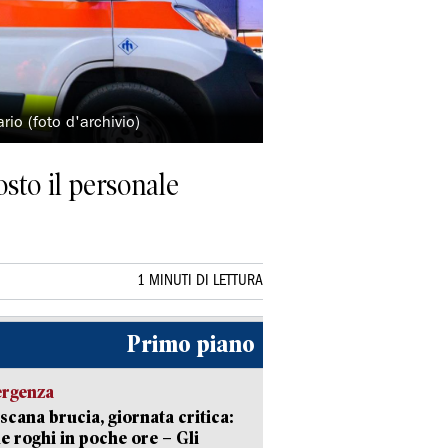
rio (foto d'archivio)
osto il personale
1 MINUTI DI LETTURA
Primo piano
ergenza
scana brucia, giornata critica:
e roghi in poche ore – Gli