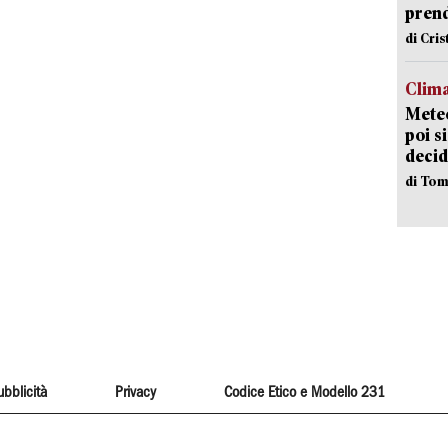
pren
di Cri
Clima
Meteo
poi s
decid
di Tom
ubblicità
Privacy
Codice Etico e Modello 231