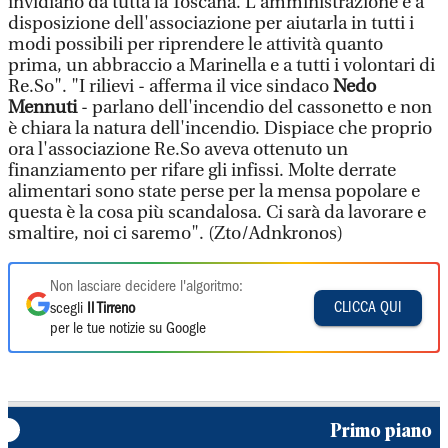
invidiano da tutta la Toscana. L'amministrazione è a
disposizione dell'associazione per aiutarla in tutti i
modi possibili per riprendere le attività quanto
prima, un abbraccio a Marinella e a tutti i volontari di
Re.So". "I rilievi - afferma il vice sindaco
Nedo
Mennuti
- parlano dell'incendio del cassonetto e non
è chiara la natura dell'incendio. Dispiace che proprio
ora l'associazione Re.So aveva ottenuto un
finanziamento per rifare gli infissi. Molte derrate
alimentari sono state perse per la mensa popolare e
questa è la cosa più scandalosa. Ci sarà da lavorare e
smaltire, noi ci saremo". (Zto/Adnkronos)
Non lasciare decidere l'algoritmo:
CLICCA QUI
scegli
Il Tirreno
per le tue notizie su Google
Primo piano