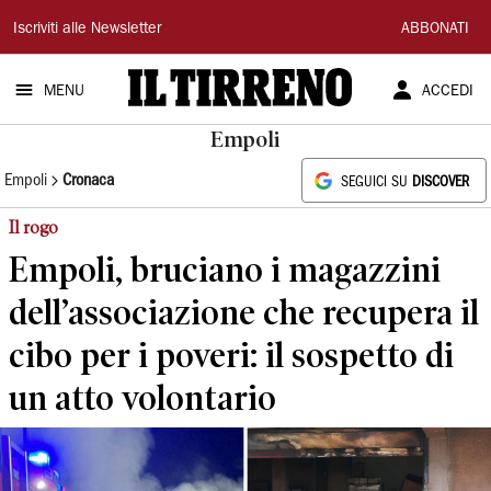
Il
Iscriviti alle Newsletter
ABBONATI
Tirreno
MENU
ACCEDI
Empoli
Empoli
Cronaca
SEGUICI SU
DISCOVER
Il rogo
Empoli, bruciano i magazzini
dell’associazione che recupera il
cibo per i poveri: il sospetto di
un atto volontario