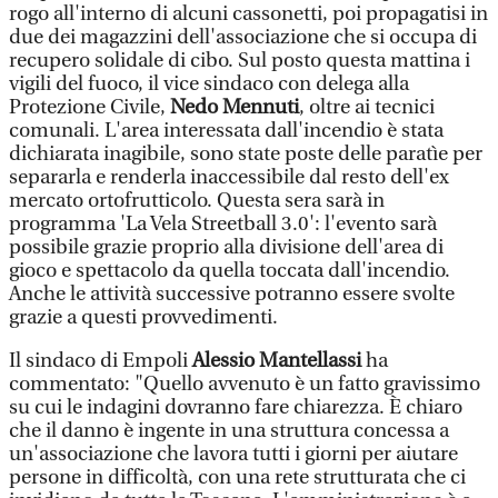
rogo all'interno di alcuni cassonetti, poi propagatisi in
due dei magazzini dell'associazione che si occupa di
recupero solidale di cibo. Sul posto questa mattina i
vigili del fuoco, il vice sindaco con delega alla
Protezione Civile,
Nedo Mennuti
, oltre ai tecnici
comunali. L'area interessata dall'incendio è stata
dichiarata inagibile, sono state poste delle paratìe per
separarla e renderla inaccessibile dal resto dell'ex
mercato ortofrutticolo. Questa sera sarà in
programma 'La Vela Streetball 3.0': l'evento sarà
possibile grazie proprio alla divisione dell'area di
gioco e spettacolo da quella toccata dall'incendio.
Anche le attività successive potranno essere svolte
grazie a questi provvedimenti.
Il sindaco di Empoli
Alessio Mantellassi
ha
commentato: "Quello avvenuto è un fatto gravissimo
su cui le indagini dovranno fare chiarezza. È chiaro
che il danno è ingente in una struttura concessa a
un'associazione che lavora tutti i giorni per aiutare
persone in difficoltà, con una rete strutturata che ci