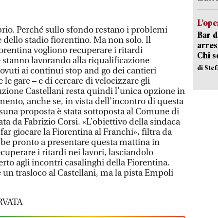
L’ope
rio. Perché sullo sfondo restano i problemi
Bar d
e dello stadio fiorentino. Ma non solo. Il
arrest
rentina vogliono recuperare i ritardi
Chi 
 stanno lavorando alla riqualificazione
di Ste
ovuti ai continui stop and go dei cantieri
 le gare – e di cercare di velocizzare gli
luzione Castellani resta quindi l’unica opzione in
nto, anche se, in vista dell’incontro di questa
ssuna proposta è stata sottoposta al Comune di
ata da Fabrizio Corsi. «L’obiettivo della sindaca
ar giocare la Fiorentina al Franchi», filtra da
be pronto a presentare questa mattina in
cuperare i ritardi nei lavori, lasciandolo
 agli incontri casalinghi della Fiorentina.
un trasloco al Castellani, ma la pista Empoli
RVATA