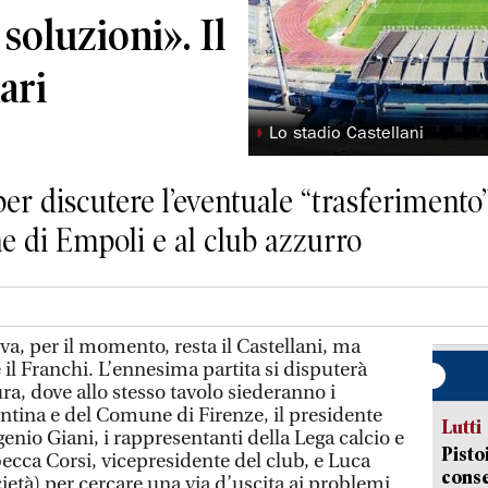
soluzioni». Il
ari
◗
Lo stadio Castellani
per discutere l’eventuale “trasferiment
 di Empoli e al club azzurro
a, per il momento, resta il Castellani, ma
il Franchi. L’ennesima partita si disputerà
ra, dove allo stesso tavolo siederanno i
entina e del Comune di Firenze, il presidente
Lutti
nio Giani, i rappresentanti della Lega calcio e
Pisto
ecca Corsi, vicepresidente del club, e Luca
conse
cietà) per cercare una via d’uscita ai problemi