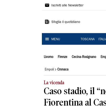
Il
Iscriviti alle Newsletter
Tirreno
Sfoglia il quotidiano
MENU
TOSCANA
ITAL
Livorno
Firenze
Cecina-Rosignano
Emp
Empoli
Cronaca
La vicenda
Caso stadio, il “n
Fiorentina al Cas