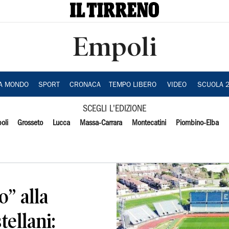
Empoli
IA MONDO
SPORT
CRONACA
TEMPO LIBERO
VIDEO
SCUOLA 
SCEGLI L'EDIZIONE
oli
Grosseto
Lucca
Massa-Carrara
Montecatini
Piombino-Elba
o” alla
tellani: