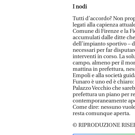
I nodi
Tutti d’accordo? Non prop
legati alla capienza attual
Comune di Firenze e la Fio
accumulati dalle ditte che
dell’impianto sportivo – d
necessari per far disputare
interventi in corso. La so
campo, almeno per il mome
mattina in prefettura, ne
Empoli e alla società guid
Funaro è uno ed è chiaro: f
Palazzo Vecchio che sareb
prefettura un piano per re
contemporaneamente aperto
Come dire: nessuno vuole 
resta comunque aperta.
© RIPRODUZIONE RISE