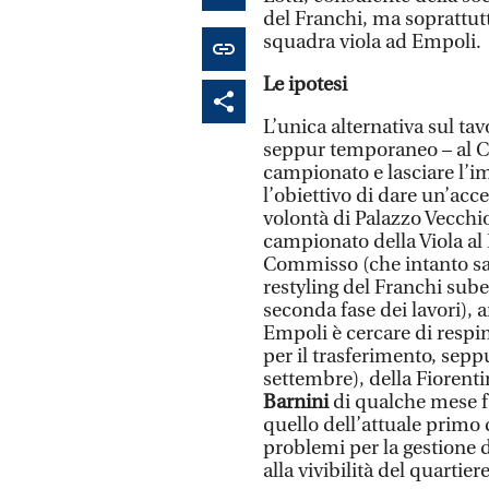
del Franchi, ma soprattutt
squadra viola ad Empoli.
Le ipotesi
L’unica alternativa sul tav
seppur temporaneo – al Cas
campionato e lasciare l’i
l’obiettivo di dare un’accel
volontà di Palazzo Vecchio,
campionato della Viola al 
Commisso (che intanto sar
restyling del Franchi sub
seconda fase dei lavori), a
Empoli è cercare di respin
per il trasferimento, seppu
settembre), della Fiorentin
Barnini
di qualche mese f
quello dell’attuale primo c
problemi per la gestione de
alla vivibilità del quartier