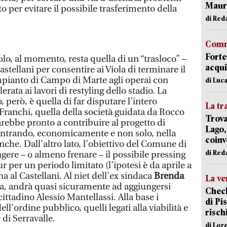
Mauro
o per evitare il possibile trasferimento della
di Red
Comm
Forte
olo, al momento, resta quella di un “trasloco” –
acqui
tellani per consentire ai Viola di terminare il
mpianto di Campo di Marte agli operai con
di Luca
erata ai lavori di restyling dello stadio. La
 però, è quella di far disputare l’intero
La tr
Franchi, quella della società guidata da Rocco
Trova
ebbe pronto a contribuire al progetto di
Lago,
entrando, economicamente e non solo, nella
coinv
nche. Dall’altro lato, l’obiettivo del Comune di
di Red
gere – o almeno frenare – il possibile pressing
r per un periodo limitato (l’ipotesi è da aprile a
a al Castellani. Al niet dell’ex sindaca
Brenda
La ve
a, andrà quasi sicuramente ad aggiungersi
Check
ittadino Alessio Mantellassi. Alla base i
di Pis
ll’ordine pubblico, quelli legati alla viabilità e
risch
e di Serravalle.
di Lor