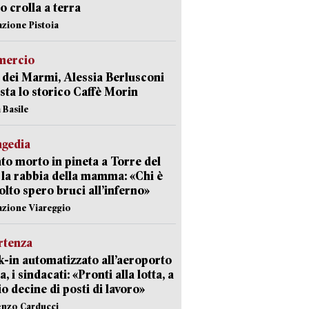
 crolla a terra
azione Pistoia
ercio
 dei Marmi, Alessia Berlusconi
sta lo storico Caffè Morin
 Basile
agedia
to morto in pineta a Torre del
 la rabbia della mamma: «Chi è
olto spero bruci all’inferno»
azione Viareggio
rtenza
-in automatizzato all’aeroporto
a, i sindacati: «Pronti alla lotta, a
io decine di posti di lavoro»
enzo Carducci