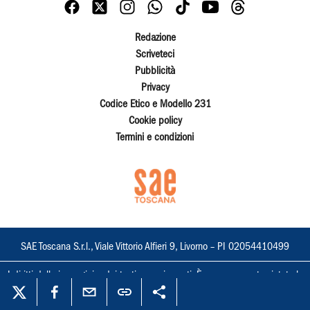
Redazione
Scriveteci
Pubblicità
Privacy
Codice Etico e Modello 231
Cookie policy
Termini e condizioni
SAE Toscana S.r.l., Viale Vittorio Alfieri 9, Livorno – PI 02054410499
I diritti delle immagini e dei testi sono riservati. È espressamente vietata la
loro riproduzione con qualsiasi mezzo e l'adattamento totale o parziale.