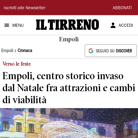
Il
Iscriviti alle Newsletter
ABBONATI
Tirreno
MENU
ACCEDI
Empoli
Empoli
Cronaca
SEGUICI SU
DISCOVER
Verso le feste
Empoli, centro storico invaso
dal Natale fra attrazioni e cambi
di viabilità