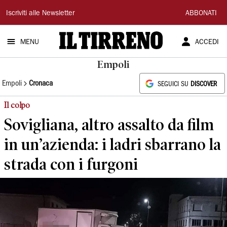
Il
Iscriviti alle Newsletter
ABBONATI
Tirreno
MENU
ACCEDI
Empoli
Empoli
Cronaca
SEGUICI SU
DISCOVER
Il colpo
Sovigliana, altro assalto da film
in un’azienda: i ladri sbarrano la
strada con i furgoni