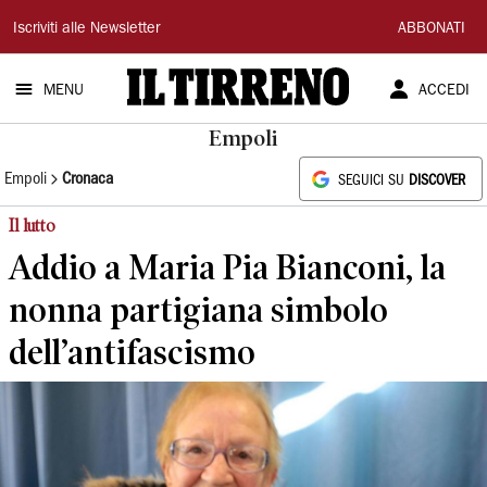
Il
Iscriviti alle Newsletter
ABBONATI
Tirreno
MENU
ACCEDI
Empoli
Empoli
Cronaca
SEGUICI SU
DISCOVER
Il lutto
Addio a Maria Pia Bianconi, la
nonna partigiana simbolo
dell’antifascismo