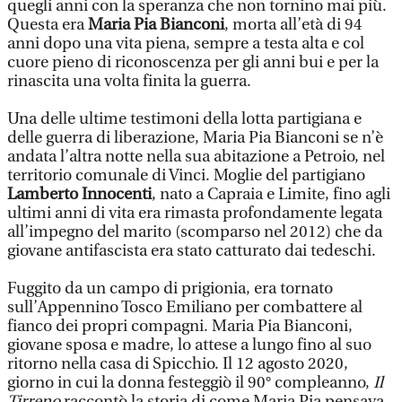
quegli anni con la speranza che non tornino mai più.
Questa era
Maria Pia Bianconi
, morta all’età di 94
anni dopo una vita piena, sempre a testa alta e col
cuore pieno di riconoscenza per gli anni bui e per la
rinascita una volta finita la guerra.
Una delle ultime testimoni della lotta partigiana e
delle guerra di liberazione, Maria Pia Bianconi se n’è
andata l’altra notte nella sua abitazione a Petroio, nel
territorio comunale di Vinci. Moglie del partigiano
Lamberto Innocenti
, nato a Capraia e Limite, fino agli
ultimi anni di vita era rimasta profondamente legata
all’impegno del marito (scomparso nel 2012) che da
giovane antifascista era stato catturato dai tedeschi.
Fuggito da un campo di prigionia, era tornato
sull’Appennino Tosco Emiliano per combattere al
fianco dei propri compagni. Maria Pia Bianconi,
giovane sposa e madre, lo attese a lungo fino al suo
ritorno nella casa di Spicchio. Il 12 agosto 2020,
giorno in cui la donna festeggiò il 90° compleanno,
Il
Tirreno
raccontò la storia di come Maria Pia pensava