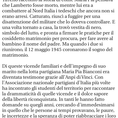
che Lamberto fosse morto, mentre lui era a
combattere al Nord Italia i tedeschi che ancora non si
erano arresi. Catturato, riuscì a fuggire per una
disattenzione del militare che lo doveva controllare. E
una volta tornato a casa, la trovò vestita di nero,
simbolo del lutto, e pronta a firmare le pratiche per il
cosiddetto matrimonio per procura, per fare avere al
bambino il nome del padre. Ma quando i due si
riunirono, il 12 maggio 1945 coronarono il sogno del
matrimonio.
Di queste vicende familiari e dell’impegno di suo
marito nella lotta partigiana Maria Pia Bianconi era
diventata testimone grazie all’Anpi di Vinci. Con
l’Associazione nazionale partigiani d’Italia più volte
ha incontrato gli studenti del territorio per raccontare
la drammaticità di quelle vicende e il dolce sapore
della libertà riconquistata. In tanti le hanno fatto
domande su quegli anni, cercando d’immedesimarsi
in quello che le persone ai tempi provavano, le paure,
le incertezze e la speranza di poter riabbracciare i loro