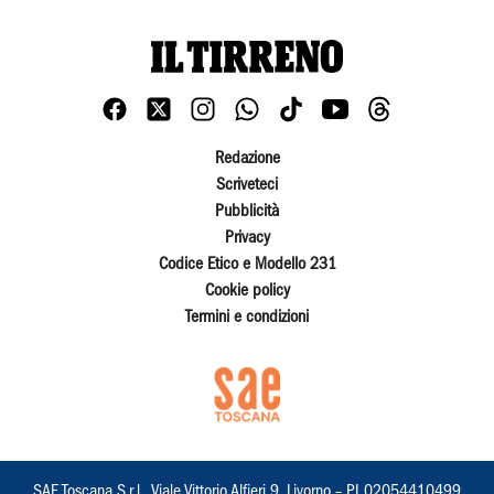
Redazione
Scriveteci
Pubblicità
Privacy
Codice Etico e Modello 231
Cookie policy
Termini e condizioni
SAE Toscana S.r.l., Viale Vittorio Alfieri 9, Livorno – PI 02054410499